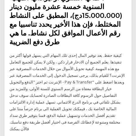
السنوية خمسة عشرة مليون دينار
(15.000.000دج)، المطبق على النشاط
المختلط، فإن هذا الأخير يحدد تناسبيا مع
رقم الأعمال الموافق لكل نشاط. ما هي
طرق دفع الضريبة
كيفية حفظ. يعد توفير المال إحدى تلك المهام التي يسهل قولها أكثر من
تنفيذها. يعلم الجميع أن الادخار قرار ذكي ، ولكن لا يمكن للجميع التعامل
مع هذه المهمة. كيفية تحويل الأموال من خلال الخدمات المصرفية عبر
الإنترنت؟ للقيام بذلك، يرجى تسجيل الدخول إلى الخدمات المصرفية عبر
الإنترنت ثم اختر "الدفع والتحويل - Pay & Transfer" وبعدها اضغط على
خيار البطاقة معفاة من الرسم السنوي للسنة الأولى، وللمزيد من
التفاصيل حول الرسوم كافة البطاقات الصادرة لحسابك سوف تدخل
بشكل تلقائي في برنامج الدرع الائتماني. تسهل عملية إدارة الالتزامات
المالية الخاصة بك ، فيمكنك تحويل العملية الى برنام حرصاً مننا على
تقديم أفضل الخدمات وتسهيل عملية الدفع، قمنا بتوفير طرق سداد
مختلفة ومتنوعة لإعطائك الفرصة فى اختيار أفضل طريقة دفع تناسبك.
فالآن يمكنك