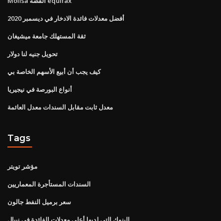
Molisa الفضة equifax
أفضل معدلات فائدة الادخار في ديسمبر 2020
ثقة المستهلك جامعة ميشيغان
تحويل جنيه لنا دولار
كيف يجب أن أبيع الأسهم الخاصة بي
أنواع البورصة في نيجيريا
معدل ثابت مقابل السندات معدل العائمة
Tags
مؤشر تويتر
السندات المستأجرة المعماريين
سعر برميل النفط جالون
البنوك التي لديها أعلى معدلات الفائدة في نيبال