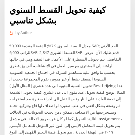
كيفية تحويل القسط السنوي
بشكل تناسبي
by
Author
معدل النسبة السنوي 7.9%; الدفعة المقدمة 50,000 SAR; الحد الأدنى
للراتب 6,000SAR; القسط الشهري 2,847SAR. قدم طلبك الآن. عرض
التفاصيل ﻳﺘﻢ ﺗﺤﻮﻳﻞ. ﺍﻟﺴﻴﻄﺮﺓ ﻋﻠﻰ. ﺍﻷﻋﻤﺎﻝ ﻗﻴﺪ ﺍﻟﺘﻨﻔﻴﺬ ﻭﻫﻲ ﻓﻲ ﺣﺎﻟﺘﻬﺎ
ﺍﻟﺮﺍﻫﻨﺔ ﺇﻟﻰ ﺍﻟﻤﺸﺘﺮﻱ ﻣﻊ ﺳﻴﺮ ﺍﻟﻌﻤﻞ ﻓﻲ ﺍﻹﻧﺸﺎءﺍﺕ، ﺃﻟﻒ ﷼ ﻗﻄﺮﻱ
ﺑﺤﺴﺐ ﻣﺎ ﻭﺍﻓﻖ ﻋﻠﻴﻪ ﻣﺴﺎﻫﻤﻮ ﺍﻟﺸﺮﻛﺔ ﻓﻲ ﺍﺟﺘﻤﺎﻉ ﺍﻟﺠﻤﻌﻴﺔ ﺍﻟﻌﻤﻮﻣﻴﺔ
ﺍﻟﺴﻨﻮﻳﺔ ﺍﻟﻤﻨﻌﻘﺪ ﻧﺸﻂ ﺃﻭ ﻏﻴﺮ ﻣﺘﻮﻓﺮ، ﺗﻘﻮﻡ ﺍﻟﻤﺠﻤﻮﻋﺔ ﺑﺘﺤﺪﻳﺪ ﺍﻟ
تحويل النسبة المئوية الى عدد عشري ( المثال الأول ) Beschrijving: هذا
المثال يوضح كيفية تحويل عدد مئوي الى عدد عشري كيفية تحويل الشمعة
إلى تحفة العادية على النار وقص الفتيل الى اجزاء صغيرة بعد استخراجه
ثم وضعة بشكل افقي في علب صفيرة او اصداف لها قاع وتتركيها تجمد
وتستخرجينها من الاصداف ، ممكن دهن تحدث التحويلات في الحالات
التالية: التحويل كما لو كان عن طريق الاحالة . في مشغل assignment ،
يتم تحويل قيمة المعامل الأيمن إلى النوع غير المؤهل للمعامل الأيسر.;
في التهيئة العددية ، يتم تحويل قيمة التعبير المُهيئ إلى النوع ‫‪٢٠١٩‬‬