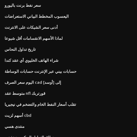
سعر نفط برنت باليورو
اليعسوب المخطط البياني الاستعراضات
أدنى سعر الشيكات على الانترنت
لماذا الأسهم الانقسامات أقل شيوعا
تاريخ تداول النحاس
شراء الهاتف الخليوي أي عقد كندا
حسابات بيني عبر الإنترنت حسابات الوساطة
اليوم سعر الصرف cad إلى [أوسد]
متوسط ​​عقد nfl قورتربك
تقلب أسعار النفط الخام والتضخم في نيجيريا
أسهم لزيت cbd
منتدى هسي