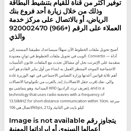
توفير أكثر من قناة للقيام بتنشيط البطاقة
وذلك من خلال زيارة أحد فروع بنك
الرياض، أو بالاتصال على مركز خدمة
العملاء على الرقم (+966) 920002470
والذي
أصبح تحويل ملفات الخطوط الآن سهلاً! سيساعدك تطبيقنا المستند إلى
الويب في تحويل ملفات الخطوط في ثوانٍ معدودة. Convertio — أداة
متقدمة على الإنترنت تحل أي مشاكل تحدث مع الملفات. قانون التأمينات
الاجتماعية الموحد المنتظر العمل به ابتداء من أول يناير القادم هو أحد
أهم ثلاثة قوانين أعدتها وزارة التضامن الاجتماعي في عهد الوزيرة غادة
والي. نفك (قرب حقل الاتصالات), إنه, بالقرب من تكنولوجيا الاتصالات
الميدانية. وهو يتماشى مع RFID (تعريف تردد الراديو), and is a
technology that uses radio waves with a frequency of
13.56MHZ for short-distance communication within 10cm. سرعة
الاتصال هي 106kbps, 212كيلو بايت في الثانية, و
Image is not available يتجاوز رقم
أعمالها السنوي أو ايراداتها المهنية