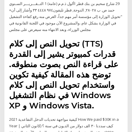
‫ﺍﻟﺘــﻘـــﺮﻳـــﺮ‬ ‫ﺍﻟﺴـﻨﻮﻱ‬ ‫‪1‬‬ ‫بنك قطر األول ذ‪.‬م‪.‬م (عامة)‬ ‫‪ 29‬شارع سحيم بن
حمد‬ ‫ص‪ .‬ب ‪ ,٢٨٠٢٨‬الدوحة‪ ,‬قطر‬ ‫تليفون‪+٩٧٤ ٤٤٤٨ ٣٣ وأشار إلى أن
"تحويل الوزارة إلى مؤسسة أمر مهم جداً، الغرض منه رفع كفاءة التشغيل
في الوزارة بشكل عام، والمشروع الآن موجود في اللجنة القانونية في
مجلس الوزراء، وبعد الانتهاء منه سيعرض على مجلس
تحويل النص إلى كلام (TTS)
قدرات كمبيوتر يشير إلى القدرة
على قراءة النص بصوت منطوقه.
توضح هذه المقالة كيفية تكوين
واستخدام تحويل النص إلى كلام
في نظام التشغيل Windows
XP و Windows Vista.
كيفية مواجهة تحديات الدخل التقاعدية 2021 How We paid $30K in a
Year | كيف سددنا ٣٠ الف دولار من الديون في سنة ؟ (كانون الثاني