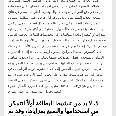
2021). تعرّف إلى خدمات بنك الإمارات دبي الوطني الآمنة والموثوقة
للتعاملات المصرفية على الإنترنت في الإمارات لضمان أعلى مستويات
الراحة في دفع الفواتير، تحويل الأموال وغيرها. أعلن بنك مصر عن نتائج
منتجه الجديد إكسبريس أونلاين وهو أول قرض رقمي متكامل لتمويل
المشروعات الصغيرة في مصر يُطلق من خلال قطاع التحول الرقمي
بالبنك، هذا وقد وصل حجم التمويل الممنوح إلى أكثر من 1.5 مليار جنيه
منذ إطلاق كيفية إضافة المعاشات إلى مخصصات التقاعد الخاصة بك قبل
تحديد مقدار دولارات التقاعد الخاصة بك لتوجيهها إلى الأسهم والسندات ،
ضع في اعتبارك إضافة نوع آخر من الاستثمار إلى المزيج: الأقساط. يمكنك
تحويل xlsx إلى xls على كمبيوتر باستخدام برامج المحول أو معالجات
الجداول. تستخدم أفضل المحولات عندما تحتاج إلى إجراء تحويل شامل.
ولكن ، للأسف ، يتم دفع الغالبية العظمى من برامج من هذا النوع. ورقة
تدريب الدرس: تحويل الكسور إلى أعداد عشرية دورية الرياضيات في
ورقة التدريب هذه، سوف نتدرَّب على تحويل كسر إلى عدد عشري، مع
ملاحظة أن المفكوك العشري لعدد نسبي ينتهي أو يتكرر. تحويل النسبة
المئوية الى عدد عشري ( المثال الأول ) Beschrijving: هذا المثال يوضح
كيفية تحويل عدد مئوي الى عدد عشري
لا، لا بد من تنشيط البطاقة أولاً لتتمكن
من استخدامها والتمتع بمزاياها، وقد تم