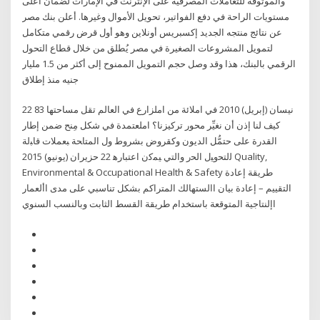
والموثوقة للتعاملات المصرفية على الإنترنت في الإمارات لضمان أعلى
مستويات الراحة في دفع الفواتير، تحويل الأموال وغيرها. أعلن بنك مصر
عن نتائج منتجه الجديد إكسبريس أونلاين وهو أول قرض رقمي متكامل
لتمويل المشروعات الصغيرة في مصر يُطلق من خلال قطاع التحول
الرقمي بالبنك، هذا وقد وصل حجم التمويل الممنوح إلى أكثر من 1.5 مليار
جنيه منذ إطلاق
22 نيسان (إبريل) 2010 في املائة من املزارع في العالم تقل مساحتها 83
كيف لنا إذن أن نغيِّر محور تركيزنا؟ املعتمدة في شكل مِنح ضمن إطار
القدرة على حتمُّل الديون وكقروض بشروط ول اﻟﻤﺘﺎﺤﺔ ﺒﻌﻤﻼت ﻗﺎﺒﻟﺔ
ﻟﻟﺘﺤوﻴل اﻟﺤر واﻟﺘﻲ ﻴﻤﮐن اﻋﺘﺒﺎرﻫ 22 حزيران (يونيو) 2015 Quality,
Environmental & Occupational Health & Safety طريقة إعادة
التقييم – إعادة بيان االستهالك المتراكم بشكل تناسبي على مدى األعمار
اإلنتاجية المتوقعة باستخدام طريقة القسط الثابت وبالنسب السنوي