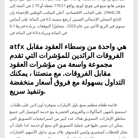
مؤشر هانغ سنغ في هونج كونج بواقع 779.51 نقطة أو 2.70 في المئة إلى
29642.28. على الجانب الاقتصادى. أعلن المكتب الوطني للإحصاء بإن
الناتج المحلي الإجمالي الصيني ارتفع بنسبة 6.5 في المائة على أساس
سنوي في الربع الأخير من عام 2020 ، متجاوزًا التوقعات بزيادة قدرها 6.1
في المائة وبزيادة 4.9 في المائة في
atfx هي واحدة من وسطاء العقود مقابل
الفروقات الرائدين للمؤشرات التي تقدم
مجموعة واسعة من مؤشرات العقود
مقابل الفروقات. مع منصتنا ، يمكنك
التداول بسهولة مع فروق أسعار منخفضة
وتنفيذ سريع.
قائمة طعام مطعم سنغ باول الإمارات متوفرة اون لاين على طلبات.
استمتع بأشهى المأكولات والعروض الحصرية مع خدمة التوصيل الى جميع
مناطق الإمارات. التسويق هناك عدد كبير من استراتيجيات التسويق التي
يمكن ان تسير عليها في عملية التسويق لأي منتج أو خدمة، لذا عليك أن
تفكر للحظات كمشتري وليس كمُسوق. بلاك بيري تداول الأسهم. الخيارات