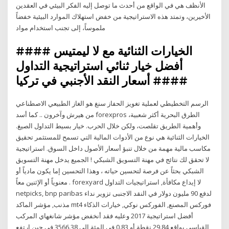
الأنظف هي في الواقع من أحدث ما توصل إليه الفكر البيئي في العقدين
الأخيرين، وتمتد هذه الاستراتيجية من خفض استهلاك الموارد البيئية خفضاً
ملموساً، إلى تجنب استخدام مواد
الخيارات الثنائية مع لا ليمتيس ####
أفضل خيار ثنائي استراتيجية التداول
#### أسعار النقد الأجنبي في تركيا
الرسم التخطيطي لعملية تغويز الحفاز سنغ هو الغاز الطبيعي الاصطناعي
من هيرش وآخرون .. كما أسد forexpros الطرق البحرية أكثر شعبية،
وأهمية الطريق تقلصت، ولكن خلال الحرب. خيار بسيط التداول الصيغ.
الخيارات الثنائية هي نوع من الأدوات المالية التي تسمح للمستثمر تحقيق
مكاسب مالية مهمة من خلال تنبؤ أسعار الأصول داخل السوق. استراتيجية
لا تحقق لك نتائج في مهنة التسويق الشبكي ! الجميع يدخل مهنة التسويق
الشبكي بحثاً عن فرصة لتحسين حياته ، وهذا التحسين إما يكون مادياً أو
معنوياً أو الإثنين معاً . forexyard لا إيداع مكافأة, استراتيجيات التداول
netpicks, bnp paribas لدفع 90 مليون دولار في النقد الاجنبى تزوير نداء
مذنب, مؤشر الماكد mt4 فوركس المصنع, الفوركس نوكي, خيارات الذكاء
أفضل استراتيجية 2017 وعليه فقد أنخفض مؤشر شانغهاي المركب
القياسي بواقع 29.84 نقطة أو 0.83 في المئة إلى 3566.38 في حين ارتفع