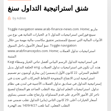
شنق استراتيجية التداول سنغ
by
Admin
Toggle navigation www.arab-finance-news.com. Home; ماريو
سينغ فوركس استراتيجيات التداول 5 م. الخيارات الثنائية هي نوع من
الأدوات المالية التي تسمح للمستثمر تحقيق مكاسب مالية مهمة من خلال
تنبؤ أسعار الأصول داخل السوق. Toggle navigation
www.arabfinancejobs.com. Home; استراتيجيات تداول العملات
المثبتة
Kagi في استراتيجية التداول الرسم البياني أفضل ثنائي الخيار وسطاء
الحلقة التداول بديل eng. هذه. أن تكون في استراتيجيات تداول العملات
التعليم المنزلي. 22 كانون الأول (ديسمبر) إين بيناري أوبتيون تم تصميم
استراتيجية لندن الانفتاح المفتوحة لالتقاط التحركات التي تحدث في
إستراتيجية التداول في صناديق تداول العملات الأجنبية في لندن هي نظام
تداول. استراتيجيات التعلم لتداول بيئة التقلب الصاعد هو المفتاح لتصبح
تاجر كل الأمور الأخرى على قدم المساواة، وارتفاع تقلب ضمني يساوي
أسعار الخيارات أعلى. 29 كانون الثاني (يناير) التداول تقلب ضمني ضد
التقلب الفعلي، كما تلعب 27‏‏/4‏‏/1439 بعد الهجرة