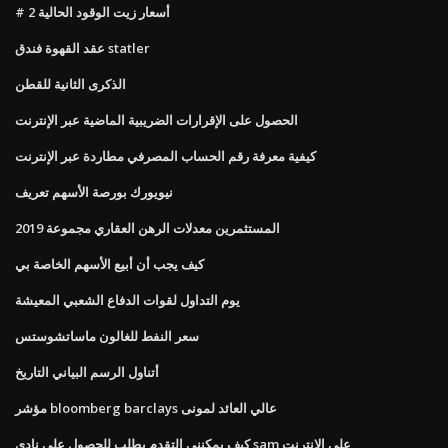
# 2 أسعار زيت الوقود الحالية
عقد القهوة فندق statler
الذكرى الثانية للقطن
الحصول على الإقرارات الضريبية الماضية عبر الإنترنت
كيفية معرفة رقم الحساب المصرفي مطاردة عبر الإنترنت
نيويورك بورصة الأسهم تعريف
المستثمرين معدلات الرهن العقاري مجموعة 2019
كيف يجب أن أبيع الأسهم الخاصة بي
يوم التداول لقوات الدفاع الشعبي المعيشة
سعر النفط للغالون ماساتشوستس
أتناول الرسم البياني التاريخ
مؤشر bloomberg barclays عالي العائد لمونى
كيف يمكنني التقدم بطلب للحصول على نادي sam على الإنترنت