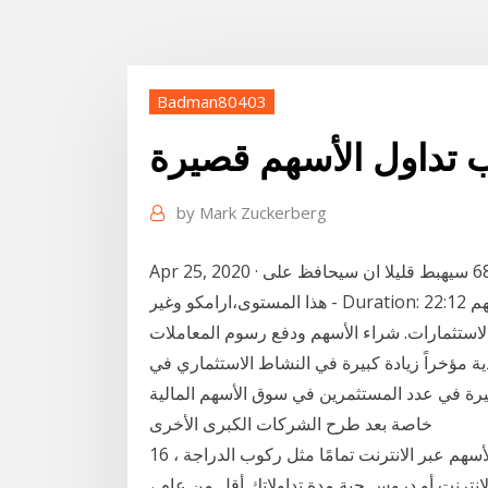
Badman80403
ب تداول الأسهم قصيرة
by
Mark Zuckerberg
Apr 25, 2020 · هل بعد ان يصل سوق الاسهم السعودي الى منطقة ال 6800 سيهبط قليلا ان سيحافظ على
هذا المستوى،ارامكو وغير - Duration: 22:12 شراء الأسهم للاستثمار في العديد من الشركات. تداول الأسهم
لاستثمارات. شراء الأسهم ودفع رسوم المعاملات
ية مؤخراً زيادة كبيرة في النشاط الاستثماري في
رة في عدد المستثمرين في سوق الأسهم المالية
خاصة بعد طرح الشركات الكبرى الأخرى
16 كانون الأول (ديسمبر) 2019 10 طرق رائعة لتعلم تداول الأسهم عبر الانترنت تمامًا مثل ركوب الدراجة ،
لإنترنت أو دروس حية مدة تداولاتك أقل من عام ،