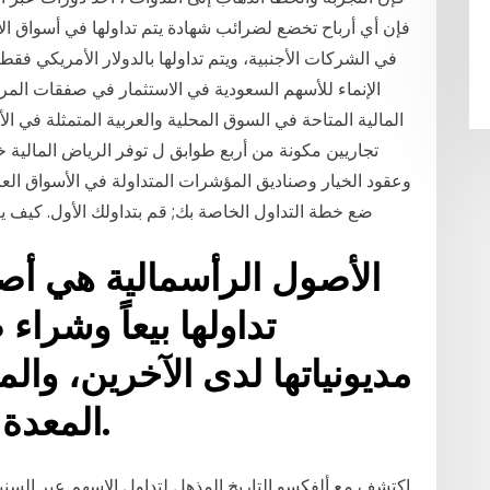
فإن أي أرباح تخضع لضرائب شهادة يتم تداولها في أسواق ال
في الشركات الأجنبية، ويتم تداولها بالدولار الأمريكي فق
الإنماء للأسهم السعودية في الاستثمار في صفقات المر
المالية المتاحة في السوق المحلية والعربية المتمثلة في ا
تجاريين مكونة من أربع طوابق ل توفر الرياض المالية
وعقود الخيار وصناديق المؤشرات المتداولة في الأسواق العا
ضع خطة التداول الخاصة بك; قم بتداولك الأول. كيف يعمل سوق الأسهم؟ يتم تداول الأسهم في معظمه
الأصول الرأسمالية هي أصو
تداولها بيعاً وشراء
مديونياتها لدى الآخرين، والم
المعدة للمتاجرة قصيرة الأجل.
اكتشف مع ألفكسو التاريخ المذهل لتداول الاسهم عبر السن