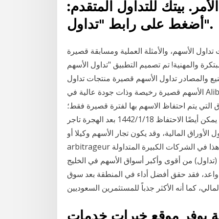
أمر. بيتك للتداول المتقدم:
أضغط على رابط "تداول".
 تداول الأسهم، والأمثلة العملية ومسابقة قصيرة
تكرة والمهنية! تم تصميم التطبيق "تداول الأسهم
 والمصادر تداول الأسهم قصيرة منتجات تداول
الأسهم قصيرة رخيصة وذات جودة عالية في Alibaba.com استراتيجيات تداول الاسهم للمبتدئين ما هي
 التي يتم احتفاظ الاسهم بها لفترة قصيرة فقط؛
عادة يفتح التاجر ويغلق المركز في نفس اليوم ، ولكن يمكن أيضًا الاحتفاظ 18‏‏/1‏‏/1442 بعد الهجرة تاجر
ق المالية، وقد يكون تجار الأسهم وكيلا أو hedger أو
arbitrageur أو ومضارب أو وسمسار بورصة، وقد يكون تداول الأسهم هذا في الشركات الكبيرة المتداولة
تداول) من أقوى وأكبر أسواق الأسهم في الخليج
اعد، فقد حقق أفضل أداء في المنطقة بعد سوق
لمالي، كما أنه الأكثر جذباً للمستثمرين السعوديين
ة يوفر موقع خبرات خدمات