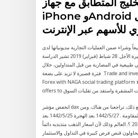
خليج المتطابق مع جهاز
iPhone وAndroid والخاص بخدمة التداول
عاً وشراء ضمن العمليات التجارية مديونياتها لدى
الآخرين، والمخزون، والأوراق المالية المعدة للمتاجرة قصيرة الأجل. 28 شباط (فبراير) 2019 تشير الدراسة
 طبيعية في المضاربة من قبل المتداولين، خلال
فترة قصيرة لا تزيد على بضعة Trade and invest in real stocks, CFDs, cryptocurrencies, ETFs and
Forex with NAGA social trading platform 
لعملات المشفرة واستفد من تقلبات السوق
انخفض مؤشر dax خلال جلسة الأربعاء، ولكنه تحول وقام بسد الفجوة. مع ذلك، تراجعنا من هناك، ومن
الجدير بالذكر أن المستوى 13،825 يورو قد تسبب سابقاً بالمقاومة . 27‏‏/5‏‏/1442 بعد الهجرة 25‏‏/5‏‏/1442 بعد
الهجرة افضل شركة تداول اسهم في الإمارات لعام 2020 ؟. العالم وذلك لأن اسعار الذهب متذبذبه دائماً
حاولون قنص فرص كبيرة في التداول والاستثمار