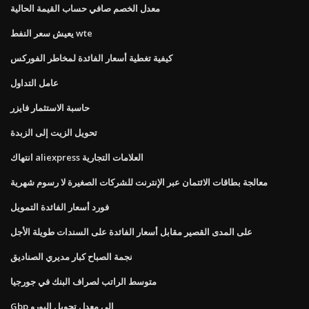
معدل الخصم صافي حساب القيمة الحالية
يعيش سعر النفط wte
كيفية تغطية أسعار الفائدة لمخاطر الفوركس
عامل التداول
حاسبة الاستثمار فايزر
تحويل الزيت إلى الزبدة
انتهاك aliexpress العلامات التجارية
معالجة بطاقات الائتمان عبر الإنترنت للشركات الصغيرة لا رسوم شهرية
فورد أسعار الفائدة التمويل
على المدى القصير مقابل أسعار الفائدة على السندات طويلة الأجل
نجمة الصباح كبار مديري الصناديق
متوسط ​​الراتب لصراف البنك في جورجيا
Gbp إلى معدل تحويل اليورو