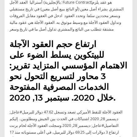
أستراليا العقد الآجل (بالإنجليزية: Future Contract)‏ هو عقد يلزم
المشتري بشراء أصل معين (أو البائع ببيع أصل معين) في تاريخ مستقبلي
وبسعر محددين سلفا. وتحدد العقود ادخل في العقود مقابل الفروقات
وتداول العقود الآجلة مع وسيط موثوق به. العقود الآجلة هي عقود مالية
مشتقة تتطلب من البائع والمشتري تداول أصل ما في تاريخ وسعر
ارتفاع حجم العقود الآجلة
للبيتكوين يسلط الضوء على
الاهتمام المؤسسي المتزايد تقرير:
3 محاور لتسريع التحول نحو
الخدمات المصرفية المفتوحة
خلال 2020. سبتمبر 13, 2020.
العقود الآجلة للنفط الأميركي تصعد وتسجل 47.62 دولار للبرميل#عاجل;
ديسمبر 28, 2020 اشتباكات في الحدت بين الجيش ومطلوبين.. إليكم
التفاصيل#عاجل; ديسمبر 28, 2020 وسجلت العقود الآجلة لخام برنت
ارتفاع 3 دولارات إلى 69.25 دولار للبرميل، في أعلى مستوياته منذ 17