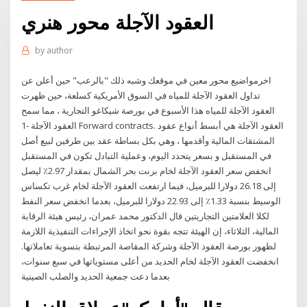
العقود الآجلة محور هنري
by
author
اخرمواضيع محور معين في موقعك وشبه ذلك "بالرعب" حين أعلن عن
تداول العقود الآجلة للمياه في السوق الأمريكية كسلعة، حين ظهرت
العقود الآجلة للمياه هذا الأسبوع في بورصة شيكاغو التجارية ، مما سمح
1- العقود الآجلة Forward contracts. العقود الآجلة هي أبسط أنواع عقود
المشتقات المالية وأقدمها ، وهي بكل بساطة عقد بين طرفين لبيع أصل
في المستقبل و بسعر يتحدد اليوم، وعملية التبادل تكون في المستقبل
انخفض سعر العقود الآجلة لخام برنت بحر الشمال بمقدار 2.97٪ ليصل
إلى 26.18 دولارا للبرميل، فيما ارتفعت العقود الآجلة لخام غرب تكساس
الوسيط بنسبة 1.33٪ إلى 22.93 دولارا للبرميل، بعدما انخفض سعر النفط
لكلا العلامتين التجاريتين قال الدكتور محمد عمران، رئيس هيئة الرقابة
المالية، الثلاثاء، إن الهيئة تتجه بقوة نحو اتخاذ الإجراءات التنفيذية اللازمة
لظهور بورصة العقود الآجلة وشركة المقاصة المرتبطة بتسوية تعاملاتها.
انخفضت العقود الآجلة لخام الحديد من أعلى مستوياتها في سبع سنوات،
بعدما دعت جمعية الحديد والصلب الصينية