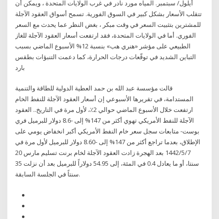
أيلول/ سبتمبر. المياه مورد نادر في غرب الولايات المتحدة ، ويمكن أن
تتقلب الأسعار بشكل كبير في السوق الفورية. تسمح أسواق العقود الآجلة
للمشترين بتثبيت السعر في وقت مبكر ، بغض النظر عما يحدث مع السعر
الفوري. أما في الولايات المتحدة، فقد ارتفعت أسعار العقود الآجلة للغاز
الطبيعي على مؤشر «هنري هب» بنسبة 12% الأسبوع الماضي بسبب
التباين الشديد في توقّعات درجات الحرارة، كما دعمت التنبؤات بطقس
بارد
قالت مؤسسة عبد الله بن حمد العطية الدولية للطاقة والتنمية
المستدامة، في تقريرها الأسبوعي إن أسعار العقود الآجلة للنفط الخام
ارتفعت خلال الأسبوع الماضي حوالي 2٪، لأول مرة في التاريخ.. العقود
الآجلة للنفط الأمريكي تهوي أكثر من 147% إلى -8.6 دولار للبرميل فري
بوست- متابعات سجل سعر خام النفط الأمريكي أكبر انخفاض يومي على
الإطلاق، بعدما تراجع أكثر من 147% إلى -8.60 دولار للبرميل لأول مرة في
7‏‏/5‏‏/1442 بعد الهجرة زادت العقود الآجلة لخام برنت تسليم مارس 20
سنتا، أو ما يعادل 0.4 في المئة، إلى 54.95 دولاراً للبرميل بعد أن نزلت 35
سنتاً في الجلسة السابقة.