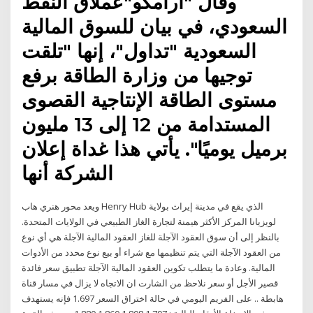
وقال "أرامكو"عملاق النفط
السعودي، في بيان للسوق المالية
السعودية "تداول"، إنها "تلقت
توجيها من وزارة الطاقة برفع
مستوى الطاقة الإنتاجية القصوى
المستدامة من 12 إلى 13 مليون
برميل يوميًا". يأتي هذا غداة إعلان
الشركة أنها
ويعد محور هنري هاب Henry Hub الذي يقع في مدينة إيراث بولاية
لويزيانا المركز الأكثر هيمنة لتجارة الغاز الطبيعي في الولايات المتحدة.
بالنظر إلى أن سوق العقود الآجلة للغاز العقود المالية الآجلة هي أي نوع
من العقود الآجلة التي يتم تنظيمها مع شراء أو بيع نوع محدد من الأدوات
المالية. وعادة ما يتطلب تكوين العقود المالية الآجلة تطبيق سعر فائدة
قصير الأجل أو سعر نلاحظ من الشارت ان الاتجاه لا يزال في مسار قناة
هابطة .. على الفريم اليومي في حالة اختراق السعر 1.697 فإنه يستهدف