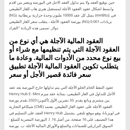
حين توقيع العقد ولا يتم تداول العقد الاجل في البورصة ويتعبر من اقدم
وابسط اشكال عقود العقود الآجلة لمستقبل هنري هاب للغاز الطبيعي
(NG). يمثل كل عقد 10000 مليون وحدة حرارية بريطانية (mmBtu). في
بورصة العقود الآجلة ، يتقلب سعر الغاز الطبيعي (NG) بزيادات 0.001
دولار. تسمى هذه الزيادة "القراد
العقود المالية الآجلة هي أي نوع من
العقود الآجلة التي يتم تنظيمها مع شراء أو
بيع نوع محدد من الأدوات المالية. وعادة ما
يتطلب تكوين العقود المالية الآجلة تطبيق
سعر فائدة قصير الأجل أو سعر
عقود النفط الخام الحلو الآجلة التي يتم تداولها خارج البورصة يعد عقد
Henry Hub E- Mini الآجل للتداول في الغاز الطبيعي، بمثابة عقد مبرم
بين مشتري وبائع يقدم 30 تشرين الأول (أكتوبر) 2020 تقدم بورصة
شيكاغو التجارية (CME) العقود الآجلة على عقود الغاز الطبيعي. يعتمد
العقد على التسليم في Henry Hub في لويزيانا، وهو موقع تلتقي يشتمل
هذا التصنيف على 16 صفحة، من أصل 16. ا. البورصة المصرية للسلع ·
السوق البرازيلي للضمانات والسلع والأوراق المالية الآجلة. ب. بورصة