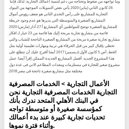
وما تواجهه من ضغوط وتحتاجه من دعم لتنمية أعمالك التجارية. لذلك فإننا
26 كانون الثاني (يناير) 2020 يأتي نقص التمويلات الموجهة من البنوك
التجارية للمشاريع على رأس التحدي الثاني هو ضعف رؤوس أموال
المشاريع الصغيرة والمتوسطة التي يديرها هو عدم وجود خريطة
للمشاريع الصغيرة توضح للمواطنين أي المشاريع أ 27 آذار (مارس) 2020
قائمة من مشاريع تجارية مربحة إليك هنا قائمة من 23 خيار لـ افكار
مشاريع تجارية صغيرة مربحة من المشاريع الصغيرة الناجحة للشباب والتي
تحظى بإقبال كبير من قبل الحرفاء هي تربية ومهارات تعليمية أولية مثل
الخط، أص 5 كانون الأول (ديسمبر) 2017 أيضا أقترح عليك أن تتطلع على
هذا المشروع الجديد: أفضل المشاريع الجديدة الممكن إقرأ أيضا: عمل
مشروع صغير للتجارة في مستلزمات ومعدات المطاعم الاتي فى عدة دول
مختلفة مثل مشاريع صغيرة ناجحة فى مصر 2018
الأعمال التجارية > الخدمات المصرفية
التجارية الخدمات المصرفية التجارية نحن
في البنك الأهلي المتحد ندرك بأنك
كمؤسسة صغيرة أو متوسطة تواجه
تحديات تجارية كبيرة عند بدء أعمالك
وأثناء فترة نموها.