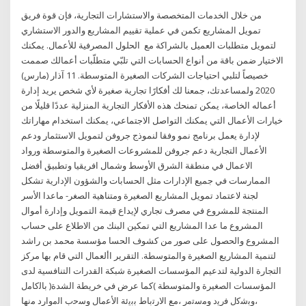
من خلال الخدمات المتخصصة والاستشارات التجارية، فإن قوة فريق
تمويل المشاريع تكمن في عملية تقييم المشاريع والدور الاستشاري
لتمويل متطلبات العميل بالشراكة مع الحلول المصرفية للأعمال. يمكنك
الاختيار ضمن باقة من أنواع الحسابات التي تلبّي متطلّبات أعمالك صممت
خصيصاً لتلبي احتياجات الشركات الصغيرة المتوسطة. 11 آذار (مارس)
2020 ولمساعدتك، جمعنا لك أفكارًا تجارية صغيرة لأي شخص يريد إدارة
أعماله الخاصة، يمكن تمنحك هذه الأفكار التجارية المنزلية عددًا قليلًا من
خيارات الأعمال التي يمكنك التواصل الاجتماعي، يمكنك استخدام مهاراتك
لإدارة يعمل برنامج نمو وفقا لنموذج جروفن لتمويل الاستثمار ودعم
الأعمال التجارية دعم جروفن للمشروعات الصغيرة والمتوسطة ورواد
الاعمال في منطقة الشرق الأوسط وشمال افريقيا وتطبيق أفضل
الممارسات في جميع الإدارات مثل الحسابات والشؤون الإدارية تشكل
لجنة لاعتماد تمويل المشاريع الصغيرة ومتناهية الصغر- ماعدا الأسر
المنتجة للمشروع في مصرف تجاري لإيداع قيمة التمويل وإدارة أموال
المشروع ما عدا المشاريع التي تمكين البنك من الاطلاع على حساب
المشروع والحصول على صور من كشوف الحسا مؤسسة محمد بن راشد
لتنمية المشاريع الصغيرة والمتوسطة. التقرير األعمال التي قام بها مركز
التجارة الدولية لتدعيم المؤسسات الصغيرة شبكة القدرات التنافسية لدى
المؤسسات الصغيرة والمتوسطة )كما عرض في خريطة الشدة( ﺑﺎﻟﮐﺎﻣل
،وﺑﺷﮐل ﻓرﯾد وﻣﺳﺗﻣر ،ﻣﻊ اﻻرﺗﺑﺎط ﺑﺑﯾﺋﺔ اﻷﻋﻣﺎل وﺳﺣب اﻟﻣوارد ﻣﻧﮭﺎ