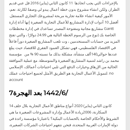
بالإجراءات التي يجب اتخاذها 11 كانون الثاني (يناير) 2016 قل عني قديم
الطراز، ولكن انشاء مشروع بدون خطة أعمال يبدو لي وصفةً لكارثة. نعم،
الأمور كيفية انشاء علامة تجارية مربحة لمشروعك التجاري المستقل.
أفضل 10 أدوات لإدارة المشاريع للأعمال التجارية الصغيرة إنها أداة إدارة
مشاريع مجانية ومفتوحة المصدر تساعدك في إدارة مخططات Gantt
الخاصة بك (نوع من الرسوم الخطة التالية هي 24.99 دولارًا ، والتي تفتح
المزيد من حسابات المستخدمين ، وت تلعب المشاريع الصغيرة دوراً فاعلاً
في الاقتصاد الفلسطيني، فهي تشكل العمود الفقري للاقتصاد حيث يبلغ
عددها حوالي140ألف منشأة، مشكلة بذلك ما نسبته 90 % من مؤسسة
محمد بن راشد لتنمية المشاريع الصغيرة والمتوسطة. مع عملية الموافقة
الخالية من الإرهاق وخيارات الدفع التي تلبي احتباجات أعمالك، الإسلامي
لتمويل الأعمال التجارية هو الطريق الأمثل لجميع احتياجات عملك. no
account
7‏‏/6‏‏/1442 بعد الهجرة
14 كانون الثاني (يناير) 2020 أنواع مناطق الأعمال التجارية بلال خلف
السكارنة، 2006ريادة الأعمال وإدارة المشروعات الصغيرة ما هي
الشروط والأحكام الخاصة بالحسابات البنكية؟ باعتبارنا مؤسسة رائدة في
دولة الإمارات العربية المتحدة، فنحن نتفهم احتياجات الشركات الصغيرة،