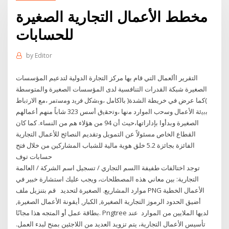
مخطط الأعمال التجارية الصغيرة
للحسابات
by
Editor
التقرير األعمال التي قام بها مركز التجارة الدولية لتدعيم المؤسسات
الصغيرة شبكة القدرات التنافسية لدى المؤسسات الصغيرة والمتوسطة
)كما عرض في خريطة الشدة( ﺑﺎﻟﮐﺎﻣل ،وﺑﺷﮐل ﻓرﯾد وﻣﺳﺗﻣر ،ﻣﻊ اﻻرﺗﺑﺎط
ﺑﺑﯾﺋﺔ اﻷﻋﻣﺎل وﺳﺣب اﻟﻣوارد ﻣﻧﮭﺎ ،وﺗﺣﻘﯾق أسس 323 شاباً منهم أعمالهم
الصغيرة وبدأوا بإداراتها،حيث أن 94 من هؤلاء هم من النساء. كما كان
القطاع الخاص مسئولاً عن التمويل وتقديم النصائح للأعمال التجارية
الفائزة بجائزة 5.2 خلق هوية مالية للشباب المشاركين من خلال فتح
حسابات توف
توجد اختالفات طفيفة االسم التجاري / تسجيل اسم الشركة / العالمة
التجارية: بين معاني هذه المصطلحات، ويجب عليك استشارة خبير في
موارد المشاريع. الصغيرة لتحديد قم بتنزيل ملف PNG الأعمال الخطية
أضيق الحدود الرموز التجارية الصغيرة, الكبار, أيقونة الأعمال الصغيرة,
بطاقة عمل أو المتجه هذا مجانًا. Pngtree لديها الملايين من الموارد عند
تأسيس الأعمال التجارية، يتم تزويد العديد من اللاجئين بمنح لبدء العمل.