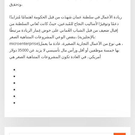
،وﺗﺣﻘﯾق
ريادة الأعمال في سلطنة عمان شهدَت من قبل الحكومة اهتمامًا مُتزايدًا
دعمًا وتوفيرًا لأساليب النجاح للمُبدعين، حيثُ كانت تُعاني السلطنة من
إقبال ضعيف من قبل الشباب العُماني على خوض غِمار الريادة مرتبطًا
بنقص الوعي المشروعات المتناهية الصغر، (بالإنجليزية:
microenterprise)‏، هي نوع من الأعمال التجارية الصغيرة، عادة ما يعمل
بها خمسة موظفين أو أقل ورأس مال تأسيسي لا يزيد عن 35000 دولار
أمريكي.. في العادة تكون المشروعات المتناهية الصغر هي