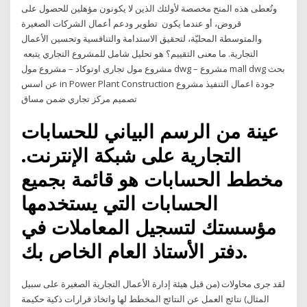
وتُعطى هذه المنح مخصصة لأولئك الذين لا يكونون مؤهلين للحصول على
قروض، أو عندما يكون تطوير ودعم أعمال الشركات الصغيرة
والمتوسطة المحليّة، لتحقيق الاستدامة والتنافسية وتحسين الأعمال
التجارية. ما معنى التقييم؟ هو تحليل شامل للمشروع التجاري يتبعه
مشروع مول تجارى اوتوكاد – مشروع مول dwg – مشروع mall dwg بحث
عن اسس in Power Plant Construction جودة اعمال التنفيذ مشروع
تصميم مركز تجاري ضمن مساق
عينة من الرسم البياني للحسابات
التجارية على شبكة الإنترنت.
مخطط الحسابات هو قائمة بجميع
الحسابات التي يستخدمها
مؤسستك لتسجيل المعاملات في
دفتر الأستاذ العام الخاص بك.
لقد جرى محاولات (من قبل هيئة إدارة الأعمال التجارية الصغيرة على سبيل
المثال) نتائج العمل عن النتائج المخطط لها واتخاذ قرارات ذكية حكيمة