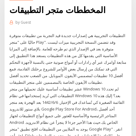
المخططات متجر التطبيقات
by
Guest
التطبيقات التجريبية هي إصدارات جديدة قيد التجربة من تطبيقات متوفرة
حاليًا على "متجر Play". وقد تتضمن النسخة التجريبية ميزات ليست
متوفرة بعد في الإصدار الذي تم طرحه للعامة. بالإضافة إلى المزايا
الأساسية التي يقدمها كل من هذه التطبيقات يستعد هذا التطبيق إلى
متابعة أوامرك عبر أي رادارات أو أمواج صوتية حتى بالنسبة لأجهزة التحكم
التي قد تمكنك من إرسال بعض الأوامر للشروع برحلتك القادمة، فمع
أفضل 10 تطبيقات لمصممي الآيفون. الموبايل. من الصعب تحديد أفضل
تطبيقات الآيفون الخاصة بالمصممين على متجر التطبيقات.
عشر تطبيقات أساسية عليك تحميلها من متجر Windows 10 لم تحدد
التطبيقات التي تُريد إستخدامها في نظام Windows 10 بعد؟ إليك هذه
القائمة الصغيرة كي تُساعدك في الإختيار. 6‏‏/6‏‏/1442 بعد الهجرة يعد متجر
بلاي ستور للاندرويد Google Play Store For Android، أحد أفضل
المتاجر الرئيسية والأساسية للعثور على جميع أنواع التطبيقات لجهاز
Android الخاص بك.حيث هذا الأخير جزءا لا يتجزأ عن نظام الاندرويد.
يوجد به الملايين من التطبيقات افتَح تطبيق "متجر Google Play" . انقر
على "القائمة" الإعدادات. انقر على تحديث التطبيقات تلقائيًا. اختَر أحد