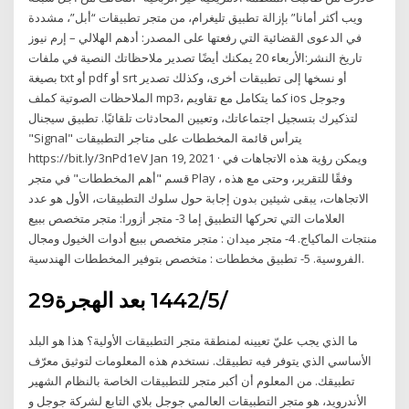
ويب أكثر أمانا” بإزالة تطبيق تليغرام، من متجر تطبيقات “أبل”، مشددة
في الدعوى القضائية التي رفعتها على المصدر: أدهم الهلالي – إرم نيوز
تاريخ النشر:الأربعاء 20 يمكنك أيضًا تصدير ملاحظاتك النصية في ملفات
بصيغة txt أو pdf أو srt أو نسخها إلى تطبيقات أخرى، وكذلك تصدير
الملاحظات الصوتية كملف mp3، كما يتكامل مع تقاويم ios وجوجل
لتذكيرك بتسجيل اجتماعاتك، وتعيين المحادثات تلقائيًا. تطبيق سيجنال
"Signal" يترأس قائمة المخططات على متاجر التطبيقات
https://bit.ly/3nPd1eV Jan 19, 2021 · ويمكن رؤية هذه الاتجاهات في
قسم "أهم المخططات" في متجر Play ، وفقًا للتقرير، وحتى مع هذه
الاتجاهات، يبقى شيئين بدون إجابة حول سلوك التطبيقات، الأول هو عدد
العلامات التي تحركها التطبيق إما 3- متجر أزورا: متجر متخصص ببيع
منتجات الماكياج. 4- متجر ميدان : متجر متخصص ببيع أدوات الخيول ومجال
الفروسية. 5- تطبيق مخططات : متخصص بتوفير المخططات الهندسية.
29‏‏/5‏‏/1442 بعد الهجرة
ما الذي يجب عليّ تعيينه لمنطقة متجر التطبيقات الأولية؟ هذا هو البلد
الأساسي الذي يتوفر فيه تطبيقك. نستخدم هذه المعلومات لتوثيق معرّف
تطبيقك. من المعلوم أن أكبر متجر للتطبيقات الخاصة بالنظام الشهير
الأندرويد، هو متجر التطبيقات العالمي جوجل بلاي التابع لشركة جوجل و