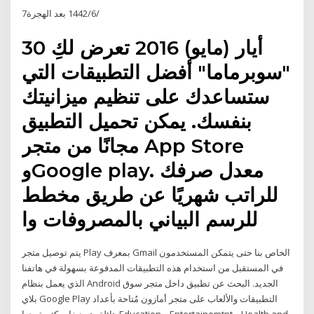
7‏‏/6‏‏/1442 بعد الهجرة
30 أيار (مايو) 2016 تعرض لكِ
"سوبرماما" أفضل التطبيقات التي
ستساعدك على تنظيم ميزانيتك
بنفسك. يمكن تحميل التطبيق
مجانًا من متجر App Store
وGoogle play. معدل صرفك
للراتب شهريًا عن طريق مخطط
للرسم البياني بالمصروفات وا
يتم توصيل متجر Play بمعرف Gmail الخاص بنا حتى يتمكن المستخدمون
في المستقبل من استخدام هذه التطبيقات المدفوعة بسهولة في هاتفنا
الذي يعمل بنظام Android الجديد. البحث عن تطبيق داخل متجر سوق
بلاي Google Play التطبيقات والألعاب على متجر أمازون مُتاحة بأعداد
هائلة وتصنيفات كثيرة منها Education و Entertainemtnt و Health and