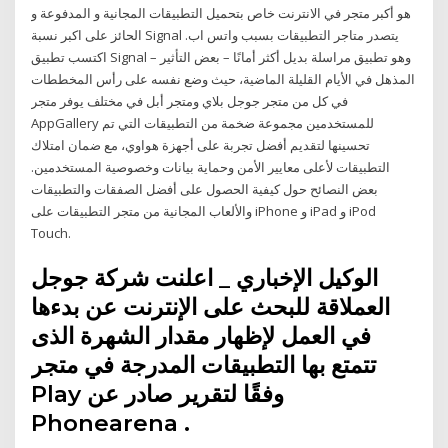
هو أكبر متجر في الانترنت خاص بتحميل التطبيقات المجانية و المدفوعة و
الحائز على اكبر نسبة Signal يتصدر متاجر التطبيقات بسبب واتس اب.
اكتسب تطبيق Signal – وهو تطبيق مراسلة بديل أكثر أمانًا – بعض التأثير
المذهل في الأيام القليلة الماضية، حيث وضع نفسه على رأس المخططات
في كل من متجر جوجل بلاي ومتجر أبل في مختلف يوفر متجر
AppGallery للمستخدمين مجموعة ضخمة من التطبيقات التي تم
تحسينها لتقديم أفضل تجربة على أجهزة هواوي، مع ضمان امتلاك
التطبيقات لأعلى معايير الأمن وحماية بيانات وخصوصية المستخدمين.
بعض النصائح حول كيفية الحصول على أفضل الصفقات والتطبيقات
والألعاب المجانية من متجر التطبيقات على iPhone و iPad و iPod
Touch.
الوكيل الإخباري _ اعلنت شركة جوجل
العملاقة للبحث على الإنترنت عن بدءها
في العمل لإظهار مقدار الشهرة الذى
تتمتع بها التطبيقات المدرجة في متجر
Play وفقًا لتقرير صادر عن
Phonearena .