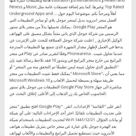
Fitness و Music وغيرها. كما يتم إضافة تصنيفات عامة مثل: Top Rated
Underground Apps and … أهلاً ومرحباً بكم. موضوعنا اليوم حول
أفضل متجر اندرويد بديل لمتجر جوجل بلاي أو متاجر التطبيقات التي
يمكنك تحميلها بدلاً من متجر بلاي ستور.. Google Play هو المتجر
الرسمي من شركة جوجل الذي ياتي مثبتاً بشكل مسبق على الهواتف
الوكيل الإخباري _ اعلنت شركة جوجل العملاقة للبحث على الإنترنت عن
بدءها في العمل لإظهار مقدار الشهرة الذى تتمتع بها التطبيقات المدرجة
في متجر Play وفقًا لتقرير صادر عن Phonearena . عندما تحاول تثبيت
البرامج من خارج متجر البرامج في ويندوز 10 فقد تلاحظ رسالة تفيد بإن
"التطبيق الذي تحاول تثبيته ليس تطبيقًا تم التحقق منه من المتجر" أو
"يمكنك فقط تثبيت التطبيقات من متجر Microsoft Store"، مما يعني أن
Microsoft Windows 10 طريقة سهلة و بسيطة لتحميل الالعاب و
التطبيقات من جوجل بلاي ستور Google Play Store مباشرة الى جهاز
الحاسوب الخاص بك زر الذهاب إلى الأعلى. إغلاق. البحث عن:
افتَح تطبيق "متجر Google Play" . انقر على "القائمة" الإعدادات. انقر
على تحديث التطبيقات تلقائيًا. اختَر أحد الإجراءات التالية: على أي شبكة
لتحديث التطبيقات باستخدام شبكة Wi-Fi أو بيانات الجوّال. 21‏‏/12‏‏/1441
بعد الهجرة جوجل بلاي عبارة عن متجر خاص بتنزيل تطبيقات هواتف
الأندرويد حيث تستطيع تحميل البرامج والتطبيقات والألعاب لهواتف