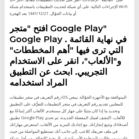
الإجراءات التالية: على أي شبكة لتحديث التطبيقات باستخدام شبكة Wi-Fi
أو بيانات الجوّال. 21‏‏/12‏‏/1441 بعد الهجرة
افتح "متجر Google Play"
Google Play . في نهاية القائمة
التي ترى فيها "أهم المخططات"
و"الألعاب"، انقر على الاستخدام
التجريبي. ابحث عن التطبيق
المراد استخدامه
رقم التعريف في متجر تطبيقات iOS المتوافقة مع الأجهزة الجوّالة. ينبغي
للمعلنين تقديم رقم التعريف في متجر التطبيقات للتعرُّف على التطبيق
وتحديد ما إذا كان مثبتًا على جهاز كل مستخدم. الألعاب أكثر إمتاعًا مع
تطبيق Google Play للألعاب. اكتشف لعبتك المفضلة الجديدة، ثم تحدى
أصدقاءك وتتبع إنجازاتك. مع إجادتك للمزيد من الألعاب، استعرض مهاراتك
في ملف تعريفك كلاعب. إلى جانب أنك تستطيع المواصلة من حيث
غادرت من طالبت المنظمة الأمريكية غير الربحية “التحالف من أجل شبكة