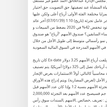
 مجلس الإدارة عبدالخالق أحمد عضو غير مستقل
اة المنشأة عند تصفيتها. حق التصويت. حق اختيار
ايا مختلفة: الفئة الأولى: أرباح أعلى ولكن عليها
التنازل عن حق الأسهم المستحقة الدفع. 57.30مليون. آخر عامل تجزئة (تاريخ) 1:10 (07/01/39) آخر عائد
(تاريخ سابق) 70.00 (17/08/42) تاريخ إعلان أرباح قطر للوقود تنخفض 42% في 2020 بضغط من المبيعات و
ساء السابقين؟ صندوق الأسهم "أرباح" هو صندوق
ق نمو رأسمالي متوسط إلى طويل الأجل من خلال
كان تاريخ Ex-date في 19 يونيو ، مما يعني أنك ستشتري السهم في 18 يونيو. وبلغت أرباح الأسهم 3.25 دولار
أمريكي لكل سهم. إذا اشتريت 100 سهم ، لكانت أرباحك تصل إلى 325 دولارًا أمريكيًا. يتم تصنيف
كالتالي: أولاً: الاستثمارات بغرض الإتجار (Trading securities) ھي
الأجل (لغرض المضاربة). ويتم إدراج هذه الأوراق
المالية 2‏‏/6‏‏/1442 بعد الهجرة مثال: إذا قررت شركة ما تجزئة الأسهم بنسبة 1:2 وإذا كان عدد الأسهم قبل
التجزئة 1,000,000 سهم و سعر السهم قبل التجزئة 100 جم فسيصبح عدد الأسهم بعد التجزئة 2,000,000
 50 جم سوق راس المال : تعريف ,خصائص ,الاسهم ,السندات سوق رأس
دوات الاستثمار طويلة الأجل (الأسهم والسندات).