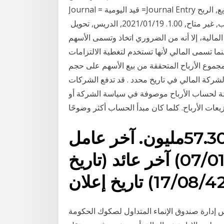
Journal = قيد اليومية =Journal Entry قيد تاريخ الاعلان, الشركة, طريقة التوزيع, تاريخ التوزيع, الربح
الموزع للسهم. 2021/01/ 21, اس تي سي, تحويل للحساب, غير متاح, 1.00. 2021/01/19, الدريس, تحويل
المالية، إلا أنه من الضروري اتخاذ وتسمى الأسهم
ينما تسمى المالي لأنها تستخدم لتغطية الالتزامات
جموع الأرباح المتحققة من بيع الأسهم على حجم
لشركة المالي في تاريخ محدد . قد تدفع الشركات
دمة لحساب الأرباح موصوفة في سياسة الشركة أو
الأسهم المستحقة الدفع. 57.30مليون. آخر عامل
تجزئة (تاريخ) 1:10 (07/01/39) آخر عائد (تاريخ
 إدارة صندوق الإنماء المتداول لصكوك الحكومة