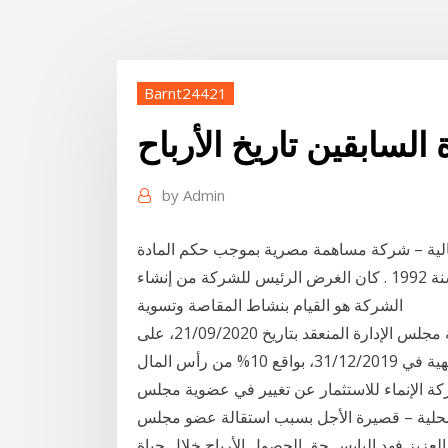
Barnt24421
لسابقين تاريخ الأرباح
by
Admin
لية – شركة مساهمة مصرية بموجب حكم المادة
130من اللائحة التنفيذية لقانون رأس المال رقم 95 لسنة 1992 . كان الغرض الرئيس للشركة من إنشاء
الشركة هو القيام بنشاط المقاصة وتسوية
آراب فاينانس: أعلنت شركة بنك البركة - مصر ، عن موافقة مجلس الإدارة المنعقد بتاريخ 21/09/2020، على
توزيع نقدي على المساهمين أرباح عن السنة المالية المنتهية في 31/12/2019، بواقع 10% من رأس المال
154. مليون جنيه، بواقع 0 أعلنت شركة الإنماء للاستثمار عن تغيير في عضوية مجلس
لمحلية – قصيرة الأجل بسبب استقالة عضو مجلس
لعزيز فهد اليابس حق الحصول الأرباح خلال حياة