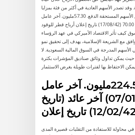
وقد تصدر الأسهم العادية في أكثر من فئة بمزايا
مختلفة: الفئة الأولى: أرباح أعلى ولكن عليها التنازل عن حق الأسهم المستحقة الدفع. 57.30مليون. آخر عامل
تجزئة (تاريخ) 1:10 (07/01/39) آخر عائد (تاريخ سابق) 70.00 (17/08/42) تاريخ إعلان أرباح قطر للوقود
عوامل السوق كيف تأثر الاقتصاد الأميركي في عهد الرؤساء
فق مع الشريعة الإسلامية، يهدف إلى تحقيق نمو
لأسهم المدرجة في السوق المالية السعودية. لا
حيث يمكن تداول وثائق صناديق المؤشرات بكثرة
الأسهم المستحقة الدفع. 224.54مليون. آخر عامل
تجزئة (تاريخ) 1:5 (07/01/39) آخر عائد (تاريخ
ي محاولة للاستفادة من التقلبات قصيرة المدى