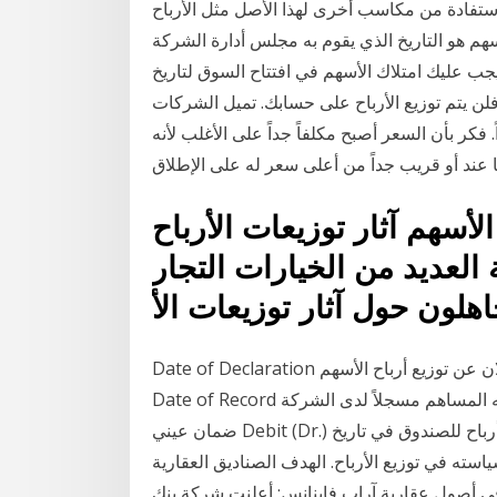
لاستفادة من مكاسب أخرى لهذا الأصل مثل الأرباح
أسهم هو التاريخ الذي يقوم به مجلس أدارة الشركة
جب عليك امتلاك الأسهم في افتتاح السوق لتاريخ
، فلن يتم توزيع الأرباح على حسابك. تميل الشركات
 فكر بأن السعر أصبح مكلفاً جداً على الأغلب لأنه
لأسهم آثار توزيعات الأرباح
العديد من الخيارات التجار
هلون حول آثار توزيعات الأ
Date of Declaration تاريخ الإعلان عن توزيع أرباح الأسهم Date of Payment تاريخ دفع أرباح الأسهم
Date of Record التاريخ الذي يكون فيه المساهم مسجلاً لدى الشركة Debenture Bonds سندات بدون
ضمان عيني Debit (Dr.) الجانب المدين إلحاقاً إلى الإعلان عن توزيع أول أرباح للصندوق في تاريخ
 سياسته في توزيع الأرباح. الهدف الصناديق العقارية
ر في أصول عقارية آراب فاينانس: أعلنت شركة بنك