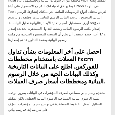
Illustrator، يمكنك إنشاء أنواع مختلفة من الرسومات البيانية وتخصيصهم
بما يوافق احتياجاتك. انقر مع الاستمرار على أداة Graph في اللوحة
Tools لعرض مختلف أنواع الرسومات البيانية التي يمكنك إنشاؤها. الرسم
البياني التوضيح ، الرسم البياني الرسم البياني للرمز وظيفة ، والرسوم
البيانية تحليل البيانات 3D, أزرق, مستطيل, أسهم ثلاثية الأبعاد png تم
إصدار مكتبة الرسوم البيانية ومنصة التداول المستقرة الجديدة إصدار
1.12 أخبار جيدة! يسعدنا أن نعلن أن النسخة المستقرة الجديدة من مكتبة
الرسوم البيانية ومنصة التداول قد تم إصدارها.
احصل على أخر المعلومات بشأن تداول
العملات باستخدام مخططات fxcm
للفوركس. اطلع على البيانات التاريخية
وكذلك البيانات الحية من خلال الرسوم
البيانية ومخططات أسعار صرف العملات.
استخدِم رسم بياني مساحي لمعرفة المؤشرات في البيانات بمرور الوقت.
تشبه الرسوم البيانية المساحية الرسوم البيانية الخطية، ولكن يمكنك
التظليل أسفل الخطوط للمساعدة في توضيح حجم المؤشرات.. تعرّف
على طريقة إضافة رسم بياني