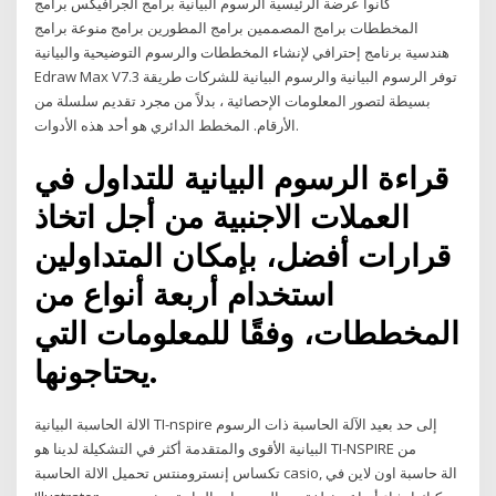
كانوا عرضة الرئيسية الرسوم البيانية برامج الجرافيكس برامج
المخططات برامج المصممين برامج المطورين برامج منوعة برامج
هندسية برنامج إحترافي لإنشاء المخططات والرسوم التوضيحية والبيانية
Edraw Max V7.3 توفر الرسوم البيانية والرسوم البيانية للشركات طريقة
بسيطة لتصور المعلومات الإحصائية ، بدلاً من مجرد تقديم سلسلة من
الأرقام. المخطط الدائري هو أحد هذه الأدوات.
قراءة الرسوم البيانية للتداول في
العملات الاجنبية من أجل اتخاذ
قرارات أفضل، بإمكان المتداولين
استخدام أربعة أنواع من
المخططات، وفقًا للمعلومات التي
يحتاجونها.
الالة الحاسبة البيانية TI-nspire إلى حد بعيد الآلة الحاسبة ذات الرسوم
البيانية الأقوى والمتقدمة أكثر في التشكيلة لدينا هو TI-NSPIRE من
تكساس إنسترومنتس تحميل الالة الحاسبة casio, الة حاسبة اون لاين في