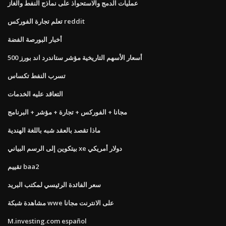
عمليات الدمج والاستحواذ على نماذج النفط والغاز
تعلم تجارة الفوركس reddit
أخبار البورصة الفضة
أسعار الأسهم التاريخية مؤشر ستاندرد اند بورز 500
تسرب النفط تكساس
التعاقد عليه الخدمات
مجانا + الفوركس + تجارة + مؤشر + البرنامج
ماذا تقصد بالعقد شبه باللغة الهندية
بيتكوين إلى الرسم البياني xe دولار أمريكي
تقييم baa2
سعر الفائدة الرئيسي لمكتب البريد
مشاهدة شبكة wwe على الانترنت مجانا
M.investing.com español