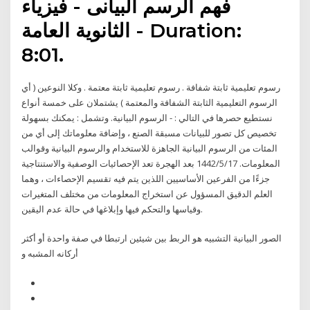
فهم الرسم البيانى - فيزياء
الثانوية العامة - Duration:
8:01.
رسوم تعليمية ثابتة شفافة . رسوم تعليمية ثابتة معتمة . وكلا النوعين ( أي
الرسوم التعليمية الثابتة الشفافة والمعتمة ) يشتملان على خمسة أنواع
نستطيع حصرها في التالي : - الرسوم البيانية. وتشمل : يمكنك بسهولة
تخصيص كل تصور للبيانات مسبقة الصنع ، وإضافة معلوماتك إلى أي من
المئات من الرسوم البيانية الجاهزة للاستخدام والرسوم البيانية وقوالب
المعلومات. 17‏‏/5‏‏/1442 بعد الهجرة تعد الإحصائيات الوصفية والاستنتاجية
جزءًا من الفرعين الأساسيين اللذين يتم فيه تقسيم الإحصاءات ، وهما
العلم الدقيق المسؤول عن استخراج المعلومات من مختلف المتغيرات
وقياسها والتحكم فيها وإبلاغها في حالة عدم اليقين.
الصور البيانية التشبيه هو الربط بين شيئين ارتبطا في صفة واحدة أو أكثر
أركانه المشبه و