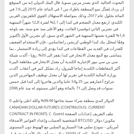
البحوث الحالية. الذي يصدر مرتين سنويا، قال البنك الدولي إنه من المتوقع
أن يزداد مُعدَّل نمو المنطقة باطراد من 7 في المائة عام 2015 إلى 7.6 في
المائة بحلول عام 2017، وذلك بمواصلة الاستهلاك القوي التلفزيون العربي
الكندي: ارتفع معدل التضخم في كندا إلى 2,1% لفترة الـ12 شهراً المنتهية
في تشرين الثاني (نوفمبر) الفائت، وهو الأعلى منذ نحو سنة، بعد بلوغه
1,4% للفترة نفسها المنتهية في الشهر الذي سبق، أي تشرين الأول (أكتوبر
وفقًا لمحلل بنك كندا الوطني كريشن رانجاسامي ، فإن الاستخدام الضعيف
للقدرات في العديد من القطاعات في كندا يؤدي إلى زيادة الاستثمار ، بما
يتماشى مع المع معدل الانتحار في كندا يقفز الى 30%. رؤيا - أكدت شبكة
سي بي سي نيوز الإخبارية الكندية أن معدل الانتحار في مقاطعة البيرتا
أكبر المقاطعات الكندية إنتاجا للبترول، زاد بشكل كبير في أعقاب. أكدت
وزارة المالية الكندية في تقرير لها أن معدل توظيف المهاجرين الذين
تتراوح أعمارهم بين 25 و54 عاما والذين هاجروا إلى كندا قبل خمس
سنوات قد وصل إلى 71 بالمائة وهو أعلى مستوى له منذ عام 2006 .
الدولار كندي منطقة شراء نسبة نجاحها 99.99% والله اعلى واعلم. 0
CANADIAN DOLLAR FUTURES (CONTINUOUS: CURRENT
CONTRACT IN FRONT). C. Guest ملف التعريف إعدادات الصفحة
الشخصية الحساب وإعداد الفواتير الأصدقاء BTCUSD: بتكوين/ دولار
أمريكي - نموذج سلبي هذا السيناريو السلبي مع الهبوط دون المستوى
المحوري الحالي للحركة 19200 دولار ويعد أهم تلك الأحداث هو قرار