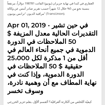
العقاري في كندا في نهاية حزيران (يونيو) الفائت 198781 دولاراً، مرتفعاً
بنسبة نحوٍ من 5% خلال 12 شهراً حسب تقرير صادر أمس عن وكالة
مراقبة الديون “ترانس يونيون” (TransUnion).
Apr 01, 2019 · في حين تشير
التقديرات الحالية معدل المزيفة $
50 الملاحظات في الدورة
الدموية في جميع أنحاء العالم في
أقل من 1 مذكرة لكل 25،000
حقيقية $ 50 الملاحظات في
الدورة الدموية، وإذا كنت في
نهاية المطاف مع أن وهمية نادرة،
وسوف تخسر
كيفيّة ألتّخلص من آلكارثة ألعراقيّة؟ ألقسم ألأوّل..بقلم:عزيز الخزرجي