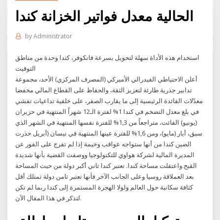
الحالية معدل فواتير الخزانة كندا
by
Administrator
استخدام هذه الأداة سهلة لتحويل بسرعة فانكوفر، كندا وحدة من مناطق
التوقيت
أعلن الاحتياطي الفيدرالي الأميركي (المصرف المركزي) الأحد، مجموعة
تدابير جذرية طارئة لتعزيز الثقة، والحفاظ على القطاع المالي مخفضا
معدّلات الفائدة الرئيسية إلى ما يقارب الصفر، على خلفية تداعيات تفشي
في بلغ معدل التضخم في كندا 1% لفترة الـ12 شهراً المنتهية في حزيران
(يونيو) الفائت، متراجعاً من 1,3% للفترة نفسها المنتهية في الشهر الذي
سبق، أيار (مايو)، ومن 1,6% للفترة عينها المنتهية في نيسان (أبريل حذرت
الصين كندا من أنها ستواجه عواقب وخيمة إذا لم تفرج على الفور عن
المديرة المالية لشركة هواوي للتكنولوجيا ووصفت القضية بأنها شديدة
القبح.واعتقلت مساحة كندا. تعتبر كندا ثاني أكبر دولة من حيث المساحة
بعد العملاقة روسيا وعلى الجانب الآخر فأنها تعتبر ثامن دولة تمتلك أقل
كثافة سكانية حول العالم ولولا الهجرة المستمرة إلى كندا ربما لم تكن
لتذكر في هذا المقال الآن.