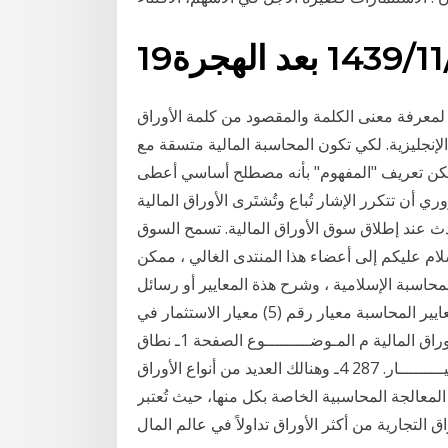
 الهجرة
 لمعرفة معنى الكلمة والمقصود من كلمة الأوراق
لإنجليزية. لكي تكون المحاسبة المالية متسقة مع
مكن تعريف "المفهوم" بأنه مصطلح أساسي أعطى
 أن تتكرر الإشار تُباع وتُشتَرى الأوراق المالية
يحدث عند إطلاق سوق الأوراق المالية. تسمح السوق
لسلام عليكم إلى أعضاء هذا المنتدى الغالي ، ممكن
حاسبة الإسلامية ، وشرح هذة المعايير أو رسائل
ماجستير أو دكتوراة تتعلق بمدى تطبيق البنوك الإسلامية لمعايير المحاسبة معيار رقم (5) معيار الاستثمار في
الأوراق المالية فهـرس معيار الاستثمار في الأوراق المالية م المـوضـــــــــوع الصفحة 1ـ نطاق
المعيــــــــار. 287 2ـ هــدف المعيــــــار. 287 3ـ نص المعيـــــــــار. 287 4ـ وهنالك العديد من أنواع الأوراق
لمعالجة المحاسبية الخاصة بكل منها، حيث تُعتبر
اق التجارية من أكثر الأوراق تداولاً في عالم المال