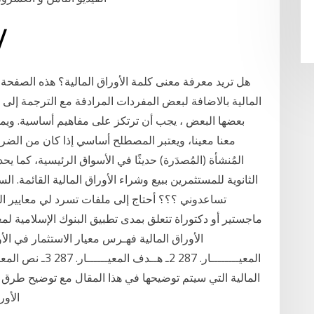
19‏‏/11‏‏/1439 بعد
هل تريد معرفة معنى كلمة الأوراق المالية؟ هذه الصفحة
المالية بالاضافة لبعض المفردات المرادفة مع الترجمة إلى ا
بعضها البعض ، يجب أن ترتكز على مفاهيم أساسية. وي
معنا معينا، ويعتبر المصطلح أساسي إذا كان من الضروري
المُنشأة (المُصدَرة) حديثًا في الأسواق الرئيسية، كما 
الثانوية للمستثمرين ببيع وشراء الأوراق المالية القائمة. ا
تساعدوني ؟؟؟ أحتاج إلى ملفات تسرد لي معايير الم
المالية التي سيتم توضيحها في هذا المقال مع توضيح طرق ا
الأور