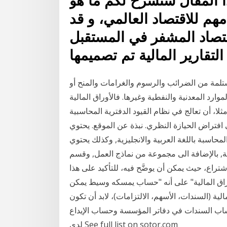
قال سنشرح لكم ما هو IFRS المعايير الدولية
مهم للاقتصاد العالمي، و قد
اد المشفر في المستقبل. IFRS
 التقارير المالية تم تصميمها
ستلمة من الضرائب والرسوم والغرامات والمنح أو
وارد المعدنية والنفطية وغيرها. فالأوراق المالية
لا، أن تعالج في نظام القيود الدفترية المحاسبية
ى افتراض الحيازة النظري. نبذة عن الموقع. يحتوي
اسبة باللغة العربية والانجليزية, وكذلك يحتوي
ة, بالإضافة الى مجموعة من نماذج العمل, وقسم
راع، حيث يمكن أن يوضَّح فيه، للتأكيد على هذا
أوراق المالية" على أنه "حساب يمسكه وسيط يمكن
: الأوراق المالية (السندات، الأسهم، الالتزامات)، لابد أن تكون
 حساب السندات في دفاتر المؤسسة وحساب الإيداع
لدى See full list on sotor.com