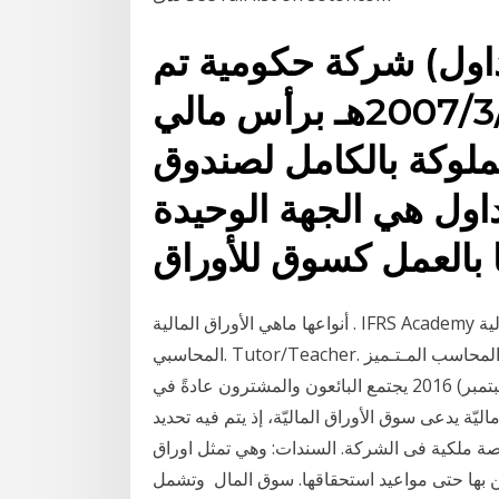
داول) شركة حكومية تم
تأسيسها في 2007/3/19هـ برأس مالي
1,2) ريال مملوكة بالكامل لصندوق
داول هي الجهة الوحيدة
 بالعمل كسوق للأوراق
أنواعها ماهي الأوراق المالية . IFRS Academy اكاديمية معايير المحاسبة الدولية. Education. النظام
المحاسبي. Tutor/Teacher. المحاسب المـتـميز & Ideal Accountant يتم تعريف السهم غالباً باسم
الشركة المصدرة له وبالقيمة الاسمية لأن ل 4 أيلول (سبتمبر) 2016 يجتمع البائعون والمشترون عادةً في
يّة يدعى سوق الأوراق الماليّة، إذ يتم فيه تحديد
2016 الأسهم: وهي تمثل حصة ملكية فى الشركة. السندات: وهي تمثل اوراق
ين بها حتى مواعيد استحقاقها. سوق المال وتشمل