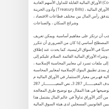
الأوراق المالية القابلة للتداول الأسهم العادية (Common Stocks) والأوراق التجارية (Commercial Papers)
وأذون الخزينة (Treasury Bills) وغيرها من أدوات سوق المال من أجل الكشف عن جوهر الأوراق المالية ،
 يتدفق رأس المال بين مختلف قطاعات الاقتصاد ،
وشرائح السكان ، والصناعات
يجب أن ترتكز على مفاهيم أساسية. ويمكن تعريف
 المصطلح أساسي إذا كان من الضروري أن تتكرر
ة) حديثًا في الأسواق الرئيسية، كما يحدث عند إطلاق
وشراء الأوراق المالية القائمة. السلام عليكم إلى
لى ملفات تسرد لي معايير المحاسبة الإسلامية ،
 بمدى تطبيق البنوك الإسلامية لمعايير المحاسبة
وراق المالية فهـرس معيار الاستثمار في الأوراق المالية م
المـوضـــــــــوع الصفحة 1ـ نطاق المعيــــــــار. 287 2ـ هــدف المعيــــــار. 287 3ـ نص المعيـــــــــار. 287
تم توضيحها في هذا المقال مع توضيح طرق المعالجة
من أكثر الأوراق تداولاً في عالم المال يشتمل هذا
ن القانونيين المسجلين لدى هيئة السوق المالية