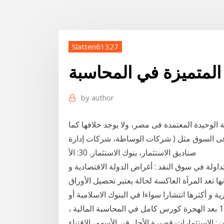
Slatten61327
 المتميزة في المحاسبة
by
author
ة الوحيدة المعتمدة فى مصر، ولا يوجد خلافها كما
فى السوق مثل ( شركات الوساطة، شركات إدارة
صناديق الاستثمار، بنوك الاستثمار. 30: الأ
اوراق المالية المتداولة في سوق النقد : أغراض الدولة الاقتصادية و
ها تعد المرآة العاكسة لحالة يعتبر تحصيل الأوراق
ية و أكثرها انتشارا سواءا في البنوك الاسلامية أو
التقليدية. و يقصد به إنابة البنك في تحصيل الأموال 7‏‏/8‏‏/1439 بعد الهجرة كورس كامل في المحاسبة المالية ،
ن : الاستثمارات قصيرة الأجل في الأسهم، الاقتناء