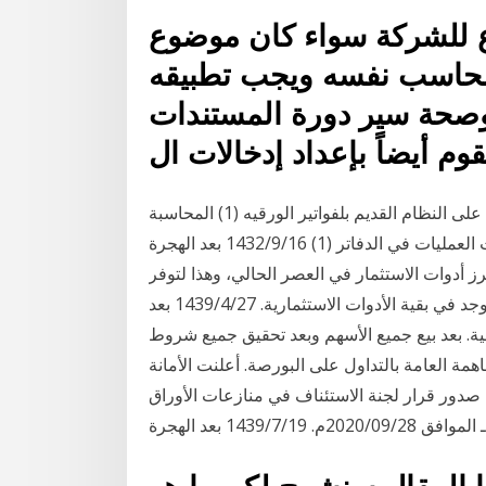
 للشركة سواء كان موضوع
محاسب نفسه ويجب تطبيقه
 وصحة سير دورة المستندات
قوم أيضاً بإعداد إدخالات ال
القيود اليوميه في المحاسبه الماليه1 (1) المحاسب التجاري على النظام القديم بلفواتير الورقيه (1) المحاسبة
المالية ما معن سند قبض (1) المحاسبة المالية واثبات العمليات في الدفاتر (1) 16‏‏/9‏‏/1432 بعد الهجرة
أبرز أدوات الاستثمار في العصر الحالي، وهذا لتوفر
المزايا العديدة التي توفرها للشخص المستثمر فيها ولا توجد في بقية الأدوات الاستثمارية. 27‏‏/4‏‏/1439 بعد
ية. بعد بيع جميع الأسهم وبعد تحقيق جميع شروط
همة العامة بالتداول على البورصة. أعلنت الأمانة
 صدور قرار لجنة الاستئناف في منازعات الأوراق