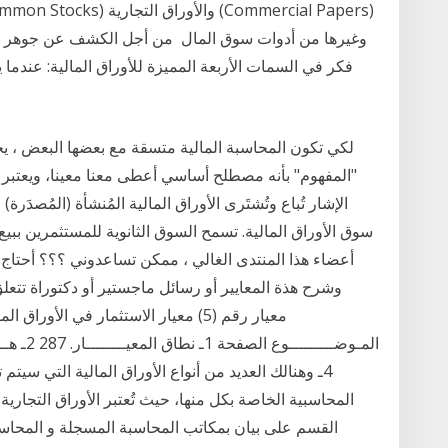
فكر في السمات الأربعة المميزة للأوراق المالية: عندما
لكي تكون المحاسبة المالية متسقة مع بعضها البعض ، 
"المفهوم" بأنه مصطلح أساسي أعطى معنا معينا، ويعتبر
الإشار تُباع وتُشتَرى الأوراق المالية المُنشأة (المُصدَر
سوق الأوراق المالية. تسمح السوق الثانوية للمستثمرين ببيع 
أعضاء هذا المنتدى الغالي ، ممكن تساعدوني ؟؟؟ أحتاج إ
وشرح هذة المعايير أو رسائل ماجستير أو دكتوراة تتعلق
معيار رقم (5) معيار الاستثمار في الأ
4ـ وهنالك العديد من أنواع الأوراق المالية التي سي
المحاسبية الخاصة بكل منها، حيث تُعتبر الأوراق التجارية 
القسم على بيان بمكاتب المحاسبة المسجلة و المحاسبي