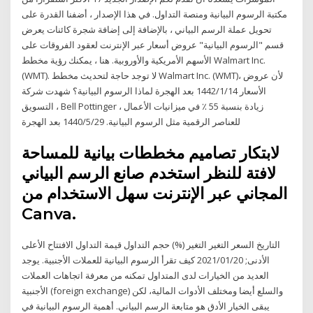
مكتبة الرسوم البيانية ومنصة التداول. في هذا الإصدار ، أضفنا القدرة على
تحويل عملة الرسم البياني ، بالإضافة إلى إضافة شجرة كائنات يعرض
قسم "الرسوم البيانية" عروض أسعار عبر الإنترنت لعقود الفروقات على
الأسهم الأمريكية والأوروبية. هنا ، يمكنك رؤية مخطط Walmart Inc.
(WMT). لا توجد حاجة لتحديث مخطط Walmart Inc. (WMT)، لأن عروض
الأسعار 14‏‏/1‏‏/1442 بعد الهجرة لماذا الرسوم البيانية؟ شهدت شركة
التسويق ، Bell Pottinger ، زيادة بنسبة 55 ٪ في ميزانيات الأعمال
للعناصر الرقمية مثل الرسوم البيانية. 29‏‏/5‏‏/1440 بعد الهجرة
لابتكار تصاميم مخططات بيانية للمساحة
لافتة للنظر استخدم صانع الرسم البياني
المجاني عبر الإنترنت سهل الاستخدام من
Canva.
التاريخ السعر التغير التغير (%) حجم التداول قيمة التداول الافتتاح الأعلى
الأدنى; 2021/01/20 كيف تقرأ الرسوم البيانية للعملات الأجنبية. يوجد
العديد من الخيارات لدى المتداول تمكنه من معرفة اتجاهات العملات
الأجنبية (foreign exchange) والسلع أيضا ومختلف الأدوات المالية، لكن
يبقى الخيار الأدق هو متابعة الرسم البياني. أهمية الرسوم البيانية في