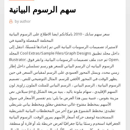
سهم الرسوم البيانية
by
author
سعر سهم سابك - 2010 بامكانكم ايضا الاطلاع على الرسوم البيانية
المختلفة المفصلة والفنية في
لاستيراد تصميمات الرسومات البيانية التي تم إعدادها مُسبقًا، انتقل إلى
المجلد Cool Extras/Sample Files/Graph Designs داخل مجلد تطبيق
Illustrator. ثم حدد ملف تصميمات الرسومات البيانية، وانقر فوق Open.
الرسوم البيانيه ان الرسم البياني للسعر هو رسم تسلسلي داخل إطار
زمني محدد. ويمثل المحور العمودي على الرسم لمقياس السعر, في حين
يظهر الوقت في المحور الأفقي للرسم. المثال التوضيحي للنص ، تصميم
الرسوم البيانية ، الرسم البياني ، الرسم البياني للمثلث الملون, زاوية, لون
سبلاش, نص png السهم الإقليدي ، سهام ملونة باليد ، بنية مربعة الشكل
مزينة بقوس ، عنبية يبين هذا العرض ما يلي: يتم تفسير الأسعار في سوق
الأسهم بمخطط مفتوح-عالي-منخفض-مغلق ومخطط بياني شريطي
تقليدي; مخطط الشموع هو نوع آخر من المخططات البيانية الشريطية
المستخدمة لوصف حركة أسعار الأسهم بمرور الوقت. الرسوم البيانية
الجغرافية استخدِم رسمًا بيانيًا جغرافيًا لعرض خريطة بلد أو قارة أو منطقة.
يتم عرض قيم كل موقع جغرافي بالألوان. الرسوم البيانية لبعض الدوال