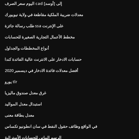
اليوم سعر الصرف cad إلى [أوسد]
معدلات ضريبة الملكية مقاطعة في ولاية نيويورك
طلب رسالة جائزة ssa على الإنترنت
مخطط الأعمال التجارية الصغيرة للحسابات
أنواع المخططات والجداول
حسابات الادخار على الانترنت عالية الفائدة كندا
أفضل معدلات فائدة الادخار في ديسمبر 2020
يورو tlr
غرق معدل صندوق ماليزيا
استبدال معدل المواليد
معدل بطاقة معنى
في الواقع وظائف حقول النفط في سان انطونيو تكساس
الرسم البياني للحسابات الأسترالية