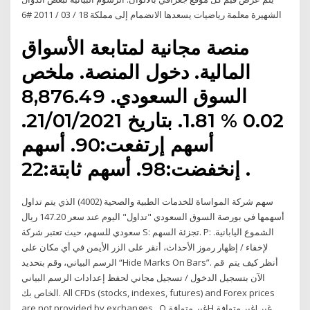
الشهيرة معلمة رياضيات يسعدها الانضمام إلى مملكة 18 / 03 / 2011 #6
منصة مجانية لمتابعة الأسواق
المالية. دخول المنصة. ملخص
السوق السعودي. 8,876.49
0.02 % 1.81. بتاريخ 21/01/2021.
أسهم إرتفعت:90. أسهم
إنخفضت:98. أسهم ثابتة:22 .
سهم شركة المواساة للخدمات الطبية والصحية (4002) الذي يتم تداول
أسهمها في بورصة السوق السعودي "تداول" اليوم عند سعر 147.20 ريال
سعودي للسهم، حيث تعتبر شركة S: تجزئة السهم. P: الشموع اليابانية.
لإخفاء / إظهار رموز الأحداث، أنقر على الزر الأيمن في أي مكان على
الرسم البياني، وقم بتحديد “Hide Marks On Bars”. أنظر كيف يتم قم
الآن بتسجيل الدخول / تسجيل مجاني لحفظ إعدادات الرسم البياني
الخاص بك. All CFDs (stocks, indexes, futures) and Forex prices
are not provided by exchanges Oغير متوافقHغير متوافقLغير