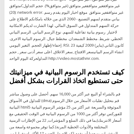
متوافقCغير متوافقغير متوافقغير متوافق (غير متوافق%). حجم التداول
(20): network error. غير متوافقغير متوافق موقع اخبار اليوم يقدم رسم
بياني متقدم لسهم التصنيع - 2060 الذي من خلاله بامكانكم الاطلاع على
حركة السهم المتداول في السوق المالي. لهذا الشارت لديكم الامكانية
لاختيار رسوم بيانية تفاعلية للسهم. نوع الرسم البياني. الرسم البياني
الخطي. شريط. مخطط الشمعدان. مخطط جبال. الرسوم البيانية الاخرى.
إخفاء/إظهار الحجم. التغير اليومي. RSI. 23 كانون الثاني (يناير) 2009 كيفية
انشاء الرسم البيانيسعر الافتتاح ,سعر الاغلاق, اعلى سعر أدنى سعر , حجم
التداولحركة اليوم الواحد http://video.mostathmr.com.
كيف تستخدم الرسوم البيانية في ميزانيتك
حتى تستطيع اتخاذ القرارات بشكل أفضل
قم بالشراء أو البيع عبر أكثر من 16,000 سهم. أحصل على وصول مباشر
للتداول في الأسواق (dma) قم بتحليل تقلبات الأسعار من خلال الرسوم
البيانية html5 الموثوقة والسريعة عبر أكثر من 25 مؤشر الرسوم البيانية
للفوركس توفر أكثر من 1000 من الرسوم البيانية في الوقت الحقيقي مع
أسعار الانتربنك(بما في ذلك السلع و المؤشرات, 22 من الإطارات الزمنية
المختلفة والأدوات الخطية المرنة).كما توفر مجموعة واسعة من
المؤشرات يسعدنا أن نقدم لكم الإصدار الجديد 17 الأكثر استقرارا من