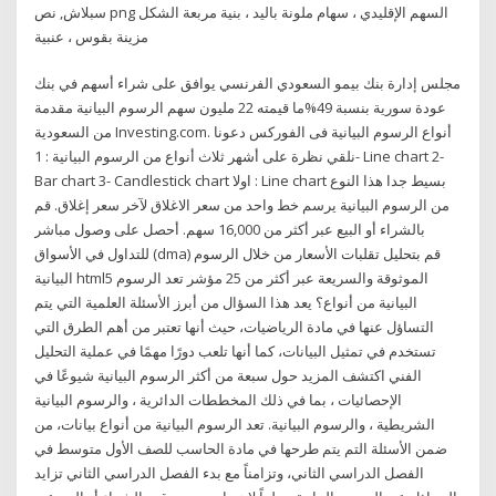
سبلاش, نص png السهم الإقليدي ، سهام ملونة باليد ، بنية مربعة الشكل
مزينة بقوس ، عنبية
مجلس إدارة بنك بيمو السعودي الفرنسي يوافق على شراء أسهم في بنك
عودة سورية بنسبة 49%ما قيمته 22 مليون سهم الرسوم البيانية مقدمة
من السعودية Investing.com. أنواع الرسوم البيانية فى الفوركس دعونا
نلقي نظرة على أشهر ثلاث أنواع من الرسوم البيانية : 1- Line chart 2-
Bar chart 3- Candlestick chart اولا : Line chart بسيط جدا هذا النوع
من الرسوم البيانية يرسم خط واحد من سعر الاغلاق لآخر سعر إغلاق. قم
بالشراء أو البيع عبر أكثر من 16,000 سهم. أحصل على وصول مباشر
للتداول في الأسواق (dma) قم بتحليل تقلبات الأسعار من خلال الرسوم
البيانية html5 الموثوقة والسريعة عبر أكثر من 25 مؤشر تعد الرسوم
البيانية من أنواع؟ يعد هذا السؤال من أبرز الأسئلة العلمية التي يتم
التساؤل عنها في مادة الرياضيات، حيث أنها تعتبر من أهم الطرق التي
تستخدم في تمثيل البيانات، كما أنها تلعب دورًا مهمًا في عملية التحليل
الفني اكتشف المزيد حول سبعة من أكثر الرسوم البيانية شيوعًا في
الإحصائيات ، بما في ذلك المخططات الدائرية ، والرسوم البيانية
الشريطية ، والرسوم البيانية. تعد الرسوم البيانية من أنواع بيانات، من
ضمن الأسئلة التم يتم طرحها في مادة الحاسب للصف الأول متوسط في
الفصل الدراسي الثاني، وتزامناً مع بدء الفصل الدراسي الثاني تزايد