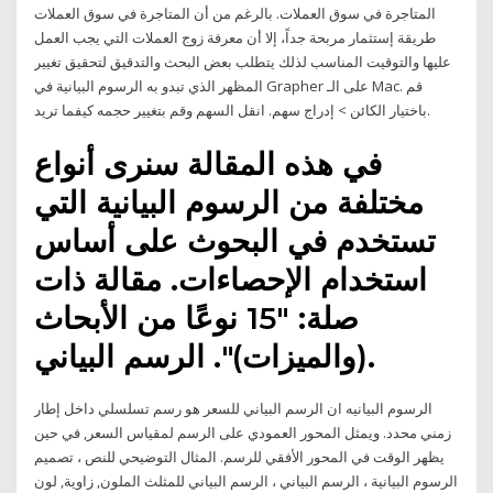
المتاجرة في سوق العملات. بالرغم من أن المتاجرة في سوق العملات
طريقة إستثمار مربحة جداً، إلا أن معرفة زوج العملات التي يجب العمل
عليها والتوقيت المناسب لذلك يتطلب بعض البحث والتدقيق لتحقيق تغيير
المظهر الذي تبدو به الرسوم البيانية في Grapher على الـ Mac. قم
باختيار الكائن > إدراج سهم. انقل السهم وقم بتغيير حجمه كيفما تريد.
في هذه المقالة سنرى أنواع
مختلفة من الرسوم البيانية التي
تستخدم في البحوث على أساس
استخدام الإحصاءات. مقالة ذات
صلة: "15 نوعًا من الأبحاث
(والميزات)". الرسم البياني.
الرسوم البيانيه ان الرسم البياني للسعر هو رسم تسلسلي داخل إطار
زمني محدد. ويمثل المحور العمودي على الرسم لمقياس السعر, في حين
يظهر الوقت في المحور الأفقي للرسم. المثال التوضيحي للنص ، تصميم
الرسوم البيانية ، الرسم البياني ، الرسم البياني للمثلث الملون, زاوية, لون