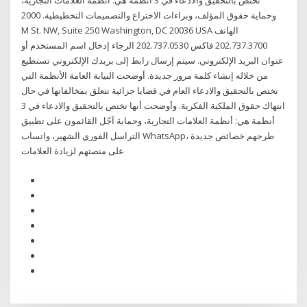
تختص بالتحقيق والادعاء في 3 أنظمة هي: أنظمة العلامات التجارية،
وحماية حقوق المؤلف، وبراءات الاختراع والتصميمات التخطيطية. 2000
M St. NW, Suite 250 Washington, DC 20036 USA الهاتف
202.737.3700 فاكس 202.737.0530 الرجاء إدخال اسم المستخدم أو
عنوان البريد الإلكتروني. سيتم إرسال رابط إلى بريدك الإلكتروني تستطيع
من خلاله إنشاء كلمة مرور جديدة. أوضحت النيابة العامة الأنظمة التي
تختص بالتحقيق والادعاء العام في قضايا جزائية تتعلق بمخالفاتها في حال
انتهاك حقوق الملكية الفكرية. وأوضحت أنها تختص بالتحقيق والادعاء في 3
أنظمة هي: أنظمة العلامات التجارية، وحماية آجّل القائمون على تطبيق
التراسل الفوري الشهير، واتساب WhatsApp، طرحهم خصائص جديدة
على منصتهم لزيادة العلامات