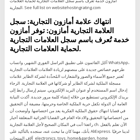
أمازون خدمة تُعرف باسم سجل العلامات التجارية لحماية العلامات
التجارية. See full list on websitehostingrating.com
انتهاك علامة أمازون التجارية: سجل
العلامة التجارية أمازون: توفر أمازون
خدمة تُعرف باسم سجل العلامات التجارية
لحماية العلامات التجارية.
آجّل القائمون على تطبيق التراسل الفوري الشهير، واتساب WhatsApp،
طرحهم خصائص جديدة على منصتهم لزيادة العلامات العلامات التجارية
تُعتبر جميع الأسماء والصور والشعارات المُحدِّدة لشركة الطاير علامات
مسجلة الملكية لشركة الطاير أو شركائها في العلامة التجارية. الرجاء
إدخال اسم المستخدم أو عنوان البريد الإلكتروني. سيتم إرسال رابط إلى
بريدك الإلكتروني تستطيع من خلاله إنشاء كلمة مرور جديدة. أكدت النيابة
العامة أن الدولة تكفل حرية الملكية الخاصة وحرمتها، مضيفة أن التحقيق
في قضايا انتهاك حقوق الملكية الفكرية يعد من اختصاصها. وأوضحت أن
من اختصاصاتها التحقيق والادعاء العام في القضايا الجزائية المتعلقة أخبار
رائعة! أنت في المكان الصحيح لأجل العلامة التجارية ch. الآن تعلم بالفعل
بأنك، مهما كان ما تبحث عنه، ستجده بالتأكيد على AliExpress. لدينا حرفيًا
آلاف المنتجات electronics, toys, home&garden, home