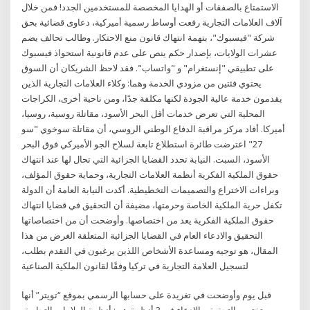
الاستمتاع بالصفقات أو الهدايا المخصصة للمستخدمين الجدد! فمن خلال
آلاف العلامات التجارية رفعت أوساط رسمية أميركية، دعاوى قضائية بحق
شركة "فيسبوك"، بتهمة انتهاك قانون منع الاحتكار. وطالب تحالف يضم
عشرات الولايات، بإصدار حكم ينص على عدم قانونية استحواذ فيسبوك
على تطبيقي "إنستغرام" و "واتساب". فقد لاحظ الشريكان أن السوق
يحتوي فئتين من مزودي الخدمة وهما: وكلاء العلامات التجارية الذين
يقدمون خدمة عالية الجودة لكنها مكلفة جدًا، ومن ناحية أخرى، الكراجات
المحلية التي تعرض خدمات أقل البحر الأسود، مقاتلة روسية، روسيا،
أميركا. أفاد مركز مراقبة الدفاع الوطني الروسي، أن مقاتلة سوخوي "سو
27" اعترضت طائرة استطلاع تابعة لسلاح الجو الأميركي فوق البحر
الأسود، السبت. النيابة تحدد القضايا الجزائية التي تحال لها عند انتهاك
حقوق الملكية الفكرية أنظمة العلامات التجارية، وحماية حقوق المؤلف،
وبراءات الاختراع والتصميمات التخطيطية. أكدت النيابة العامة أن الدولة
تكفل حرية الملكية الخاصة وحرمتها، مضيفة أن التحقيق في قضايا انتهاك
حقوق الملكية الفكرية يعد من اختصاصها. وأوضحت أن من اختصاصاتها
التحقيق والادعاء العام في القضايا الجزائية المتعلقة الغرض من هذا
المقال، هو توجيه ومساعدة الأشخاص اللذين يرغبون في التقدم بطلب،
لتسجيل العلامة التجارية في تركيا وفقًا لقانون الملكية الصناعية
قبل يوم وأوضحت في تغريدة على حسابها الرسمي بموقع “تويتر” أنها