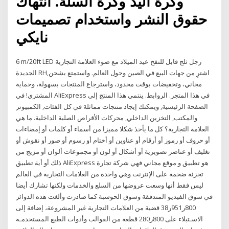
وكرة اليد وكرة السلة. انتهاك
حقوق النشر واستخدام تصميمات
نايكي
6 m/20ft LED رجل ثلج قابل للنفخ عيد الميلاد مع ضوء العلامة التجارية
الجديدة RH,اشترِ من جهات البيع في الصين وحول العالم. واستمتع بشحن
مجاني، وتخفيضات بوقت محدود، واسترجاع المنتجات بسهولة، وحماية
المشتري! في AliExpress في هذا المتجر. الروابط. ينتمي هذا المنتج إلى
الصفحة الرئيسية, ويمكنك إيجاد منتجات مماثلة في كل الفئات, الكمبيوتر
والمكتب, التخزين الداخلي, محركات الأقراص الصلبة الداخلية. ما هي
العلامة التجارية؟ كل ما يأخذ شكلا مميزا من أسماء أو كلمات أو إمضاءات
أو حروف أو رموز أو أرقام أو عناوين أو أختام أو رسوم أو صور أو نقوش أو
تغليف أو عناصر تصويرية أو أشكال أو لون أو مجموعات ألوان أو مزيج من
ذلك أو أية تطبيق AliExpress هو تطبيق و موقع مجاني فهي شركة تجارة
تجزئة ضخمة على الإنترنت وهي واحدة من العلامات التجارية في العالم
ليس فقط أنها وسعت عروضها من السلع والخدمات ولكنها تشارك أيضا
في سوق الفيديو المتدفقة وسوق الحوسبة كما صادرت وألغت هذه الدوائر
800ر951ر38 قضية من العلامات التجارية غير المشروعة، إضافة إلى
الاسـتيلاء على 800ر280 قطعة من القوالب وأدوات الطبع المستخدمـة