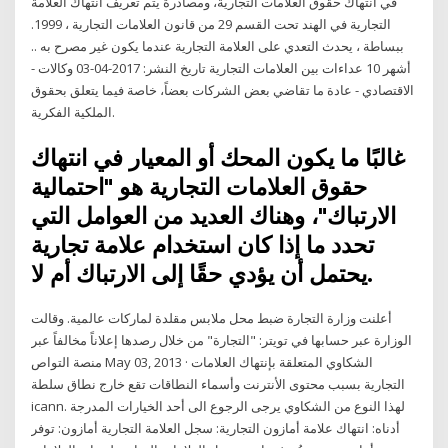
في انتهاك حقوق العلامات التجارية، ومصادرة يتم تعريف انتهاك العلامة
التجارية في الهند تحت القسم 29 من قانون العلامات التجارية ، 1999.
ببساطة ، يحدث التعدي على العلامة التجارية عندما يكون غير مصرح به ..
أشهر 10 عداءات بين العلامات التجارية تاريخ النشر: 2017-04-03 وكالات -
الاقتصادي - عادة ما تقاضي بعض الشركات بعضاً، خاصة فيما يتعلق بحقوق
الملكية الفكرية.
غالبًا ما يكون المحك أو المعيار في انتهاك
حقوق العلامات التجارية هو "احتمالية
الارتباك"، وهناك العديد من العوامل التي
تحدد ما إذا كان استخدام علامة تجارية
يحتمل أن يؤدي حقًا إلى الارتباك أم لا.
أعلنت وزارة التجارة ضبط محل ملابس مقلدة لماركات عالمية. وقالت
الوزارة عبر حسابها في تويتر: "التجارة" من خلال رصدها إعلاناً مخالفاً عبر
منصة التواص May 03, 2013 · الشكاوي المتعلقة بإنتهاك العلامات
التجارية بسبب محتوى الأنترنت وأسماء النطاقات تقع خارج نطاق سلطة
icann. لهذا النوع من الشكاوي يرجى الرجوع الى أحد الخيارات المدرجة
أدناه: انتهاك علامة أمازون التجارية: سجل العلامة التجارية أمازون: توفر