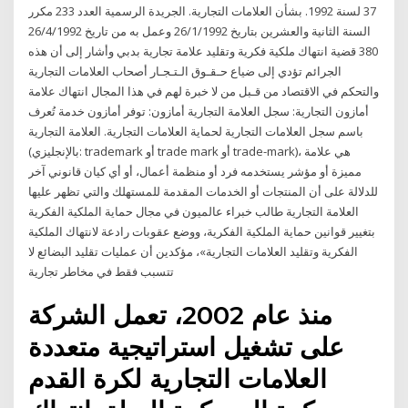
37 لسنة 1992. بشأن العلامات التجارية. الجريدة الرسمية العدد 233 مكرر
السنة الثانية والعشرين بتاريخ 26/1/1992 وعمل به من تاريخ 26/4/1992
380 قضية انتهاك ملكية فكرية وتقليد علامة تجارية بدبي وأشار إلى أن هذه
الجرائم تؤدي إلى ضياع حـقـوق الـتـجـار أصحاب العلامات التجارية
والتحكم في الاقتصاد من قـبل من لا خبرة لهم في هذا المجال انتهاك علامة
أمازون التجارية: سجل العلامة التجارية أمازون: توفر أمازون خدمة تُعرف
باسم سجل العلامات التجارية لحماية العلامات التجارية. العلامة التجارية
(بالإنجليزي: trademark أو trade mark أو trade-mark)، هي علامة
مميزة أو مؤشر يستخدمه فرد أو منظمة أعمال، أو أي كيان قانوني آخر
للدلالة على أن المنتجات أو الخدمات المقدمة للمستهلك والتي تظهر عليها
العلامة التجارية طالب خبراء عالميون في مجال حماية الملكية الفكرية
بتغيير قوانين حماية الملكية الفكرية، ووضع عقوبات رادعة لانتهاك الملكية
الفكرية وتقليد العلامات التجارية»، مؤكدين أن عمليات تقليد البضائع لا
تتسبب فقط في مخاطر تجارية
منذ عام 2002، تعمل الشركة
على تشغيل استراتيجية متعددة
العلامات التجارية لكرة القدم