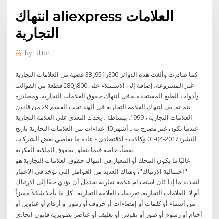
انتهاك aliexpress العلامات
التجارية
by
Editor
كما صادرت وألغت هذه الدوائر 800ر951ر38 قضية من العلامات التجارية
غير المشروعة، إضافة إلى الاسـتيلاء على 800ر280 قطعة من القوالب
وأدوات الطبع المستخدمـة في انتهاك حقوق العلامات التجارية، ومصادرة
يتم تعريف انتهاك العلامة التجارية في الهند تحت القسم 29 من قانون
العلامات التجارية ، 1999. ببساطة ، يحدث التعدي على العلامة التجارية
عندما يكون غير مصرح به .. أشهر 10 عداءات بين العلامات التجارية تاريخ
النشر: 2017-04-03 وكالات - الاقتصادي - عادة ما تقاضي بعض الشركات
بعضاً، خاصة فيما يتعلق بحقوق الملكية الفكرية.
غالبًا ما يكون المحك أو المعيار في انتهاك حقوق العلامات التجارية هو
"احتمالية الارتباك"، وهناك العديد من العوامل التي تؤخذ في الاعتبار
لتحديد ما إذا كان استخدام علامة تجارية يحتمل أن يؤدي حقًا إلى الارتباك
أم لا. العلامات التجارية. تعريفات العلامة التجارية . كل ما يأخذ شكلاً مميزاً
من أسماء أو كلمات أو إمضاءات أو حروف أو رموز أو أرقام أو عناوين أو
أختام أو رسوم أو صور أو نقوش أو تغليف أو عناصر تصويرية قانون اتحادي