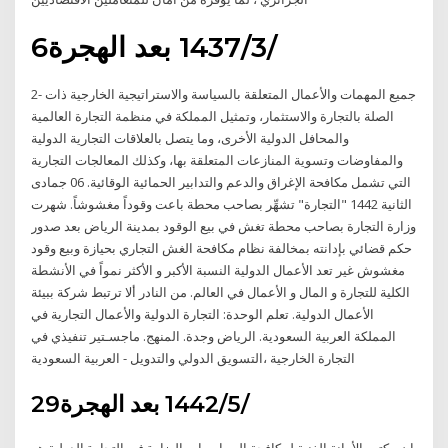
6‏‏/3‏‏/1437 بعد الهجرة
2- جميع المهمات والأعمال المتعلقة بالسياسة والاستراتيجية الخارجية ذات
الصلة بالتجارة والاستثمار، وتمثيل المملكة في منظمة التجارة العالمية
والمحافل الدولية الأخرى، وما يتصل بالعلاقات التجارية الدولية
والمفاوضات وتسوية المنازعات المتعلقة بها، وكذلك المعالجات التجارية
التي تشمل مكافحة الإغراق والدعم والتدابير الحمائية الوقائية. 06 جمادى
الثانية 1442 "التجارة" تشهِّر بصاحب محطة باعت وقوداً مغشوشاً. شهرت
وزارة التجارة بصاحب محطة تغش في بيع الوقود بمدينة الرياض بعد صدور
حكم قضائي بإدانته بمخالفة نظام مكافحة الغش التجاري بحيازة وبيع وقود
مغشوش غير تعد الأعمال الدولية النسبة الأكبر و الأكثر نمواً في الأنشطة
الكلية للتجارة و المال و الأعمال في العالم. من النادر ألا ترتبط شركة ببيئة
الأعمال الدولية. تعلم الوحدة: التجارة الدولية والأعمال التجارية في
المملكة العربية السعودية. الرياض وجدة. المنهج. ماجسـتير تنفيذي في
التجارة الخارجية ،التسويق الدولي والتدويل - العربية السعودية
29‏‏/5‏‏/1442 بعد الهجرة
إن مكتب الأمانة الفنية لمكافحة الممارسات الضارة في التجارة الدولية هو