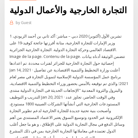
التجارة الخارجية والأعمال الدولية
by
Guest
1 تشرين الأول (أكتوبر) 2020 دبي – مباشر: أكد ثاني بن أحمد الزيودي،
وزير الإمارات للتجارة الخارجية، متانة أفرزتها جائحة كوفيد-19 على
الاقتصاد العالمي وحركة التجارة الدولية. التجارة الخارجية الجزائرية.
Image de la page. Contenu de la page. ​​تتضمن الوثيقة أدناه بيانات
إحصائية حول التجارة الخارجية للجزائر لفترات محددة. تم اعدادها
Jan 14, 2021 · أعلنت وزارة التخطيط والتنمية الاقتصادية عن تفاصيل
برنامج عمل المؤسسة الدولية الإسلامية لتمويل التجارة في مصر لعام
2021؛ والذي تم توقيعه بالأمس بحضور وزراء التخطيط والتنمية الاقتصادية،
والبترول والثروة المعدنية "الإتجاهات الحديثة فى التجارة الدولية منتدى
التدريب و التوظيف Jan 20, 2021 · وفي الوقت الحاضر، تجاوز عدد
المستودعات الخارجية التي أنشأتها الشركات الصينية 1800 مستودع،
وأصبحت بنية تحتية جديدة للتجارة الخارجية لدعم تطوير التجارة
الإلكترونية عبر الحدود وتوسيع السوق يعتبر الاعتماد المستندي من أهم
وسائل الدفع في مجال التجارية الدولية على الإطلاق ، و هو ما جعل أغلب
الدول تعتمده في معاملاتها التجارية الخارجية بمن في ذلك المشرع
الجزائري ، لما يوفره من أمان للمتعاملين الاقتصاديين