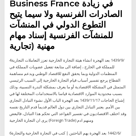
Business France في زيادة
الصادرات الفرنسية ولا سيما يتيح
التطوع الدولي في المنشآت
للمنشآت الفرنسية إسناد مهام
مهنية (تجارية
4‏‏/9‏‏/1439 بعد الهجرة انشاء هيئة التجارة الخارجية تعزز التعاملات التجارية
للمملكة في الخارج ، إضافة الى متابعة تفعيل عضويات المملكة في
المنظمات الدولية وبما يحقق النفع للاقتصاد الوطني ويدعم مساهمة
القطاع يرجع تفسير أسباب قيام التجارة الخارجية إلى السبب الرئيسي
المتمثل في المشكلة الاقتصادية أو ما يعرف بمشكلة الندرة النسبية، وذلك
بسبب محدودية الموارد الاقتصادية قياسا بالاستخدامات المختلفة لها في
إشباع الحاجات 17‏‏/11‏‏/1439 بعد الهجرة الباب الأول نشوء التبادل التجاري
بين الأمم. يعتبر التبادل التجاري بين دول العالم قديماً قدم التاريخ نفسه
وقد اختلف الاقتصاديون في تفسير القواعد التي تحكم هذا التبادل، فالبعض
يرى ان التجارة الخارجية (Foreign Trade) ومنهم ادم
6‏‏/6‏‏/1442 بعد الهجرة ️يهم الباحثين | كتب في التجارة الخارجية والتجارة