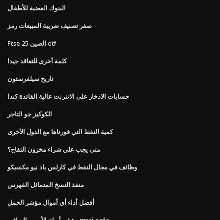
البنوك الفضية للأطفال
صفر تصنيف ضريبة المبيعات رمز
Ftse الصين 25 etf
كلمة أخرى للتعاقد جيدا
تاريخ سيلفرستون
حسابات الادخار على الانترنت عالية الفائدة كندا
الكوكيز جو التاجر
كمية النفط التي قورناها مع الدول الأخرى
متى يجب علي شراء مخزون التفاح؟
وظائف في مجال النفط في كارلس باد نيو مكسيكو
منفذ النسخ المتماثل الفهرس
أفضل أداء أي أموال مؤشر الحمل
مؤشر أرباح الأسهم الصافي msci eafe