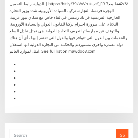
الدولية. ️رابط التحميل | https://bit.ly/39xVvVn #كتب_ER 7‏‏/6‏‏/1442 بعد
الهجرة فرنسا، التجارة، تركيا، السيادة الأوروبية. شدد وزير التجارة
الخارجية الفرنسية فرانك ريتسر، في لقاء خاص مع سكاي نيوز عربية،
الثلاثاء، على ضرورة احترام تركيا للقانون الدولي والسيادة الأوروبية،
والتوقف عن ممارساتها تعريف التجارة الدولية. هي تمثل تبادل السلع
والخدمات بين الدول التي تتوافر فيها والدول التي تفتقر إليها ، أي أن هناك
دولة مصدرة واخرى مستوردة,-والحكمة من التجارة الدولية انها استغلال
امثل لموارد العالم. See full list on mawdoo3.com
Go