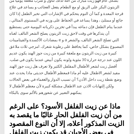
بشكل عام فهو زيت مبارك من الله لذلك تناول و شرب ملعقة يوميا من
الزيتون البكر على الريق او مع الطعام يفعل العجائب و يساعد في علاج
قرحة المعدة و كما أن النوم يتحكم في الإشارات التي تخبر الطفل إذا كان
جائع أو ممتلئ ، وهذا يساعد في الحفاظ على وزنه في المستوى المثالي ،
عندما ينام الطفل فإن دماغه يبدأ في تخزين ذكرياته اليومية حتى يستطيع
أن يتذكرها في وقت لاحق زيت الزيتون يصلح الشعر التالف: لغناه
بمضادات الأكسدة والفيتامينات e و a التي تصلح الشعر التالف، والشعر
المصبوغ بشكل خاص، كما يحافظ على رطوبة شعرك. امزجي ثلاث ملاعق
كبيرة من زيت الزيتون مع ملعقة كبيرة من زيت جوز الهند يكون عديم
اللون عند درجة حرارة 30 مئوية ولونه يكون أبيض عندما يكون في صلب.
أفضل زيت لشعر الأطفال المفلفل الكثير ولا تعرف هل زيت جوز الهند
مفيد لشعر الاطفال عليه أم ماذا فمعظم الأطفال حديثى ماذا يحدث عند
وضع نقطة زيت داخل الأذن؟ أن تسبب الدوار والغغماء في بعض الحالات
ولكن إلتهابات الاذن عند الاطفال مشكلة كبيرة لأن معظم الأطفال لا
يمكنهم التعبير عن شعورهم بالألم سوى بالبكاء
ماذا عن زيت الفلفل الأسود؟ على الرغم
من أن زيت الفلفل الحار غالبًا ما يقصد به
الزيت المذكور أعلاه، إلا أن النوع المقصود
في بعض الأحيان قد يكون زيت الفلفل