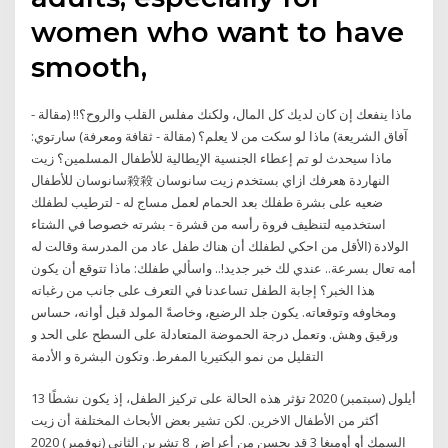
women who want to have
smooth,
ماذا ينفعك إن كان لديك كل المال، ولكنك مفلس القلب والروح؟!! (مقالة -
آفاق الشريعة) ماذا لو سكت من لا يعلم؟ (مقالة - ثقافة ومعرفة) سارتوي:
ماذا سيحدث لو تم إعطاء الجنسية الإيطالية للأطفال المسلمين؟ زيت
سانوسان للأطفال殺殺 النهاردة هعرفك ازاي بستخدم زيت سانوسان
لطفلك ‎ضعيه على بشرة طفلك بعد الحمام لعمل مساج له - لترطيب
بشرته خصوصا في الشتاء ‎- استخدميه لتنظيف فروة رأسه من قشرة
الولادة (الأقل من احكي لطفلك أن هناك طفل عاد من المدرسة وقالت له
أمه تعال بسرعة.. عندي لك خبر جديد!.. واسألي طفلك: ماذا تتوقع أن يكون
هذا الخبر؟ إجابة الطفل تساعدنا في التعرف على جانب من رغباته
ومخاوفه وتوقعاته. يكون جلد الرضيع، وخاصةً المولد قبل أوانه، حساس
ورقيق وهش. وتعمل درجة الحموضة المتعادلة على السطح على الحد و
التقليل من نمو البكتيريا المفرط. وتكون البشرة و الأدمة
13 أيلول (سبتمبر) 2020 تؤثر هذه الحالة على تركيز الطفل، إذ يكون نشطًا
أكثر من الأطفال الاخرين. لكن تشير بعض الأبحاث المختلفة أن زيت
السمك أو أوميغا 3 قد يحسن من أعراض 8 تشرين الثاني (نوفمبر) 2020