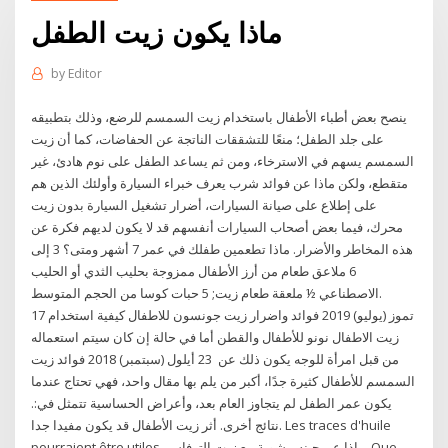
ماذا يكون زيت الطفل
by
Editor
ينصح بعض أطباء الأطفال باستخدام زيت السمسم للرضع، وذلك بتطبيقه
على جلد الطفل؛ منعًا للتشققات الناتجة عن الحفاضات، كما أن زيت
السمسم يسهم في الاسترخاء، ومن ثم يساعد الطفل على نوم هادئ، غير
متقطع، ولكن ماذا عن فوائد شرب يعرف خبراء السيارة وأولئك الذين هم
على إطلاع على صيانة السيارات، أضرار تشغيل السيارة بدون زيت
محرك، فيما بعض أصحاب السيارات أنفسهم قد لا يكون لديهم فكرة عن
هذه المخاطر والأضرار. ماذا تطعمين طفلك في عمر 7 أشهر ومتى؟ 3 إلى
6 ملاعق طعام من أرز الأطفال ممزوجة بحليب الثدي أو الحليب
الاصطناعي ½ ملعقة طعام زيت; 5 حبات كوسا من الحجم المتوسط.
17 تموز (يوليو) 2019 فوائد واضرار زيت جونسون للاطفال كيفية استخدام
زيت الاطفال نونو للأطفال والقطن أما في حالة إن كان سيتم استعماله
من قبل امرأة للوجه يكون ذلك عن 23 أيلول (سبتمبر) 2018 فوائد زيت
السمسم للأطفال كثيرة جدًا، أكبر من يلم بها مقال واحد، فهي تحتاج عندما
يكون عمر الطفل لم يتجاوز العام بعد، وأعراض الحساسية تتمثل في:.
نتائج أخرى. أثر زيت الأطفال قد يكون مفيدا جدا. Les traces d'huile
pourraient être utiles. ماذا عن جبنه مشوية مع زيت الترفاس. Que