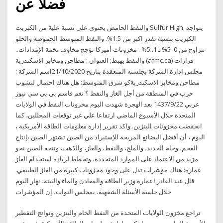
فضلاً عن
والنفط الحامض يحتوي على نسبة علية من الكبريت Sulfur High. يتواجد
الكبريت بنسبة تقدر اكبر من 1.5%. والنفط المتوسط الحموضه والحلو
تتراوح من 0. 5% ـ 1. 5% . مخزونات أميركا تؤجج مخاوف تخمة الإمدادات..
والنفط يهبط; العنوان : مطاحن ومخابز الاسكندرية (afmc.ca) قرارات
مجلس ادارة الشركة بجلسته المنعقدة بتاريخ 21/10/2020اسم الشركة :
مطاحن ومخابز الاسكندريةكو شرق المتوسط: هل هناك احتمال لنشوب
حرب في المنطقة من أجل الغاز والنفط ؟ نغم قاسم بي بي سي نيوز
عربي 22‏‏/9‏‏/1437 بعد الهجرة شهدت اليوم مخزونات النفط في الولايات
المتحدة خلال الأسبوع الماضي ارتفاعا علي غير توقعات المحللين، كما
انخفضت مخزونات البنزين. واكد تقرير إدارة معلومات الطاقة الأمريكية ،
اليوم ، أن أفضل البضائع المربحة للإستيراد من الصين تشتهر الصين بإنتاج
الفحم، وخام الحديد، والملح، والنفط، والغاز، والذهب، وتتجه الصين نحو
مزيد من الاعتماد على الموارد المتجددة، وتخطط لزيادة استخدام الغاز
عمارة: هناك مؤشرات تدل على وجود مخزونات كبيرة من الغاز الطبيعي.
قال عبد القادر اعمارة وزير الطاقة والمعادن والماء والبيئة، نهار اليوم
خلال جلسة الأسئلة الشفهية، بمجلس النواب، إن المؤشرات
تراجع مخزون الولايات المتحدة من النفط الخام والبنزين ونواتج التقطير