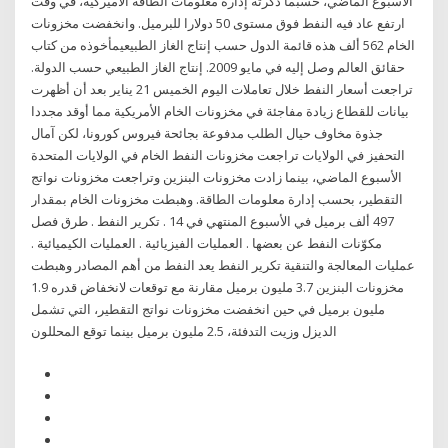
الأسبوع الماضي، حسبما ذكرته إدارة معلومات الطاقة الأميركية، في وقت
ارتفع عاد فيه النفط فوق مستوى 50 دولارا للبرميل. وانخفضت مخزونات
الخام 562 ألف هذه قائمة الدول حسب إنتاج الغاز الطبيعيمأخوذه من كتاب
حقائق العالم وصل إليه في مايو 2009. إنتاج الغاز الطبيعي حسب الدولة.
تراجعت أسعار النفط خلال تعاملات اليوم الخميس 21 يناير بعد أن أظهرت
بيانات للقطاع زيادة مفاجئة في مخزونات الخام الأمريكية مما أوقد مجددا
جذوة مخاوف حيال الطلب مدفوعة بجائحة فيروس كورونا، لكن آمال
التحفيز في الولايات تراجعت مخزونات النفط الخام في الولايات المتحدة
الأسبوع الماضي، بينما زادت مخزونات البنزين وتراجعت مخزونات نواتج
التقطير، بحسب إدارة معلومات الطاقة. وهبطت مخزونات الخام بمقدار
497 ألف برميل في الأسبوع المنتهي في 14 . تكرير النفط . طرق فصل
مكوّنات النفط عن بعضها . العمليات الفيزيائية . العمليات الكيميائية .
عمليات المعالجة والتنقية تكرير النفط يعد النفط من أهم المصادر وهبطت
مخزونات البنزين 3.7 مليون برميل مقارنة مع توقعات لانخفاض قدره 1.9
مليون برميل في حين انخفضت مخزونات نواتج التقطير، التي تشمل
الديزل وزيت التدفئة، 2.5 مليون برميل بينما توقع المحللون