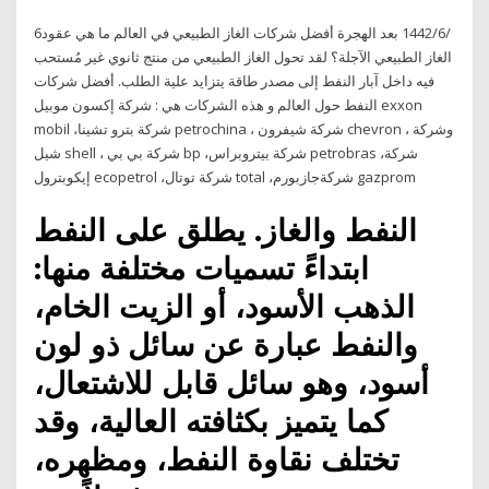
6‏‏/6‏‏/1442 بعد الهجرة أفضل شركات الغاز الطبيعي في العالم ما هي عقود
الغاز الطبيعي الآجلة؟ لقد تحول الغاز الطبيعي من منتج ثانوي غير مُستحب
فيه داخل آبار النفط إلى مصدر طاقة يتزايد علية الطلب. أفضل شركات
النفط حول العالم و هذه الشركات هي : شركة إكسون موبيل exxon
mobil ،شركة بترو تشينا petrochina ، شركة شيفرون chevron ، وشركة
شيل shell ، شركة بي بي bp ،شركة بيتروبراس petrobras ،شركة
إيكوبترول ecopetrol ،شركة توتال total ،شركةجازبورم gazprom
النفط والغاز. يطلق على النفط
ابتداءً تسميات مختلفة منها:
الذهب الأسود، أو الزيت الخام،
والنفط عبارة عن سائل ذو لون
أسود، وهو سائل قابل للاشتعال،
كما يتميز بكثافته العالية، وقد
تختلف نقاوة النفط، ومظهره،