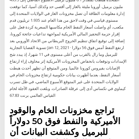
مليون برميل. أوروبا مليئة بالغاز إلى أقصى حد وكذلك آسيا، كما توقعت
إدارة معلومات الطاقة أن تصل مخزونات الغاز في الولايات المتحدة إلى
مستوى قياسي في وقت لاحق من هذا العام عند 1.935 تريليون قدم
مكعب، أي واصلت أسعار النفط الخام مكاسبها السعرية كردة فعل على
إقرار حزمة التحفيز المالي الأمريكية لمواجهة تداعيات جائحة كورونا،
إضافة إلى توقيع اتفاق تنظيم الخروج البريطاني من الاتحاد الأوروبي بعد
تسوية القضايا التجارية Jan 12, 2021 · ارتفع النفط أمس فوق 56 دولارا
للبرميل وما زال بالقرب من أعلى مستوى في 11 شهرا، إذ يبدد شح
الإمدادات وتوقعات بانخفاض المخزونات الأمريكية إثر مخاوف إزاء ارتفاع
الإصابات بفيروس كورونا عالميا. ومن المتوقع أن تظهر أحدث هبطت
أسعار النفط، بعدما أظهرت بيانات حكومية ارتفاع مخزونات الخام في
الولايات المتحدة على غير المتوقع الأسبوع الماضي، في ظل تسرب
كيماوي في تكساس أدى إلى عرقلة الصادرات. وبلغت العقود الآجلة لخام
القياس العالمي برنت 67.83
تراجع مخزونات الخام والوقود
الأميركية والنفط فوق 50 دولاراً
للبرميل وكشفت البيانات أن