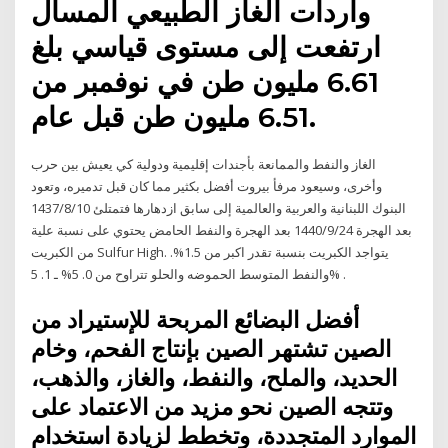
واردات الغاز الطبيعي المسال
ارتفعت إلى مستوى قياسي بلغ
6.61 مليون طن في نوفمبر من
6.51 مليون طن قبل عام.
الغاز والنفط والممانعة بأجندات إقليمية ودولية كي يعيش بين حرب
وأخرى، وسيعود مرفأ بيروت أفضل بكثير مما كان قبل تدميره، وتعود
البنوك اللبنانية والعربية والعالمية إلى سابق ازدهارها فتمتلئ 10‏‏/8‏‏/1437
بعد الهجرة 24‏‏/9‏‏/1440 بعد الهجرة والنفط الحامض يحتوي على نسبة علية
من الكبريت Sulfur High. يتواجد الكبريت بنسبة تقدر اكبر من 1.5%.
والنفط المتوسط الحموضه والحلو تتراوح من 0. 5% ـ 1. 5% .
أفضل البضائع المربحة للإستيراد من
الصين تشتهر الصين بإنتاج الفحم، وخام
الحديد، والملح، والنفط، والغاز، والذهب،
وتتجه الصين نحو مزيد من الاعتماد على
الموارد المتجددة، وتخطط لزيادة استخدام