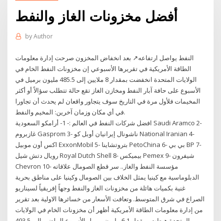
أفضل مخزونات الغاز والنفط
by
Author
النفط يواصل ارتفاعه↗️ بعد انخفاض المخزون صرحت إدارة معلومات
الطاقة الأمريكية في تقريرها الأسبوعي إن مخزونات النفط الخام في
الولايات المتحدة انخفضت بمقدار 8 ملايين إلى 485.5 مليون برميل في
الأسبوع على حافة آبار النفط ومخازن الغاز تقع حالة تتطلب سؤالاً أو أكثر
المخيمات فلأول مرة في التاريخ سوف يتجاور واقعان لم يحدث أن تجاورا
في أي مكان وزمان آخرين: المخيم والنفط.
افضل شركات النفط في العالم :- 1- أرامكو السعودية Saudi Aramco 2-
غازبروم Gasprom 3- ناشونال إيرانيان أوبل كو National Iranian 4-
اكس أون موبيل ExxonMobil 5- بتروتشاينا PetoChina 6- بي بي BP 7-
رويال دتش شيل Royal Dutch Shell 8- بيميكس Pemex 9- شيفرون
Chevron 10- مؤسسة النفط والغاز.. سر قطع الصومال علاقاته
الدبلوماسية مع كينيا يمثل الخلاف بين الصومال وكينيا على مناطق بحرية
غنية بكميات هائلة من مخزونات الغاز والنفط وجهاً إفريقياً لسيناريو
الصراع في شرق المتوسط. وتعافت الأسعار من خسائرها الاولية بعد تقرير
من إدارة معلومات الطاقة الأمريكية أظهر أن مخزونات الخام في الولايات
المتحدة هبطت بمقدار 6.1 مليون برميل الأسبوع الماضي إلى 493.5