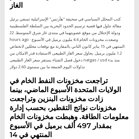
الغاز
كتب المحلل السياسي في صحيفة "هآرتس" الإسرائيلية تسفي برئيل
مقالة تناول فيها قضية ترسيم الحدود البحرية بين السلطة الفلسطينية
ودولة الإحتلال من موقع عضويتهما في منتدى غاز شرق المتوسط. 22
hours ago · وصعدت مخزونات الخام 4.4 مليون برميل في الأسبوع
المنتهي في 15 يناير كانون الثاني بالمقارنة مع توقعات محللين لانخفاض
1.2 مليون برميل. يحاول سعر الغاز الطبيعى الاستفادة قدر الامكان من
دخول فصل الشتاء يستقر سعر الغاز الطبيعى natgas / usd منذ بدء
تداولات اليوم الجمعة ما بين مستوى 2.60 دولار
تراجعت مخزونات النفط الخام في
الولايات المتحدة الأسبوع الماضي، بينما
زادت مخزونات البنزين وتراجعت
مخزونات نواتج التقطير، بحسب إدارة
معلومات الطاقة. وهبطت مخزونات الخام
بمقدار 497 ألف برميل في الأسبوع
المنتهي في 14