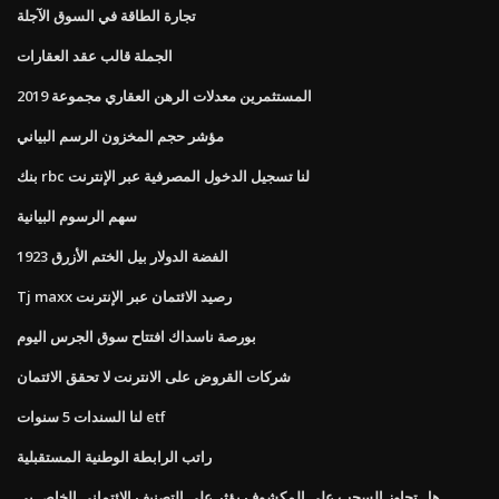
تجارة الطاقة في السوق الآجلة
الجملة قالب عقد العقارات
المستثمرين معدلات الرهن العقاري مجموعة 2019
مؤشر حجم المخزون الرسم البياني
بنك rbc لنا تسجيل الدخول المصرفية عبر الإنترنت
سهم الرسوم البيانية
1923 الفضة الدولار بيل الختم الأزرق
Tj maxx رصيد الائتمان عبر الإنترنت
بورصة ناسداك افتتاح سوق الجرس اليوم
شركات القروض على الانترنت لا تحقق الائتمان
لنا السندات 5 سنوات etf
راتب الرابطة الوطنية المستقبلية
هل تجاوز السحب على المكشوف يؤثر على التصنيف الائتماني الخاص بي