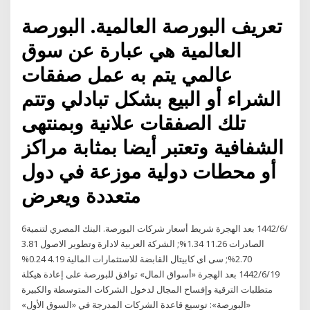
تعريف البورصة العالمية. البورصة
العالمية هي عبارة عن سوق
عالمي يتم به عمل صفقات
الشراء أو البيع بشكل تبادلي وتتم
تلك الصفقات علانية وبمنتهى
الشفافية وتعتبر أيضا بمثابة مراكز
أو محطات دولية موزعة في دول
متعددة ويعرض
6‏‏/6‏‏/1442 بعد الهجرة شريط أسعار شركات البورصة. البنك المصري لتنمية
الصادرات 11.26 1.34%; الشركة العربية لادارة وتطوير الاصول 3.81
2.70%; سى اى كابيتال القابضة للاستثمارات المالية 4.19 0.24%
19‏‏/6‏‏/1442 بعد الهجرة «أسواق المال» توافق للبورصة على إعادة هيكلة
متطلبات الترقية وإفساح المجال لدخول الشركات المتوسطة والكبيرة
«البورصة»: توسيع قاعدة الشركات المدرجة في «السوق الأول»