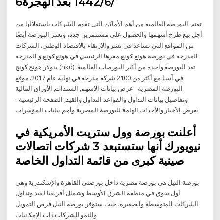
6‏‏/6‏‏/1442 بعد الهجرة
تعتبر البورصة العالمية من أهم الأماكن التي تقوم الشركات باستغلالها من
أجل بيع طرح أسهمها والحصول على مستثمرين جدد، وتعتبر البورصة أيضًا
من المواقع التي تساعد في نشر والارتقاء بالاقتصاد الوطني. الشركات
المدرجة في بورصة هونغ كونغ مقرها الرئيسي في هونغ كونغ و المدرجة
بدولار هونج كونج (hkd). تعد البورصة واحدة من أكبر البورصات العالمية
في آسيا مع أكثر من 2100 شركة مدرجة في نهاية عام 2017. موقع
البورصة المصرية - عرض بيانات الاسهم, السندات, الأوراق المالية
وتفاصيل بيانات التداول والقواعد التداول والقيد, الصفحة الرئيسية -
تعرض الأخبار والأحداث الهامة للبورصة المصرية وأهم بيانات المؤشرات
أعلنت بورصة وول ستريت الأمريكية في
نيويورك أنها ستستبعد 3 شركات اتصالات
صينية كبرى من قائمة التداول الخاصة
بورصة النيل هي بورصة مصرية داخل بورصتي القاهرة والإسكندرية وهى
أول سوق في منطقة الشرق الأوسط وشمال أفريقيا لقيد وتداول
الشركات المتوسطة والصغيرة، حيث ستوفر بورصة النيل فرص التمويل
والنمو للشركات ذات الإمكانيات