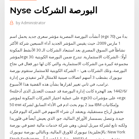
Nyse البورصة الشركات
by
Administrator
أنشأت البورصة المصرية مؤشر سعرى جديد يحمل اسم (egx 70) بدءً من
1 مارس 2009، حيث يقيس المؤشر الجديد أداء السبعين شركة الأكثر
نشاطاً في السوق المصري بعد استبعاد الشركات الـ 30 الأنشط المكونة
لمؤشرegx 30. أولًا: -الشركات الاستثمارية. تندرج ضمن البورصة الكويتية
مجموعة كبيرة من الشركات الاستثمارية، والتي كان لها دور فعال في نجاح
البورصة، وتلك الشركات هي: – الشركة الكويتية للاستثمار ستقوم بورصة
نيويورك بشطب 3 أسهم اتصالات صينية للامتثال لأمر تنفيذي من إدارة
ترامب، في ثاني تغيير لقرارها بشأن هذه القضية هذا الأسبوع.
6‏‏/6‏‏/1442 بعد الهجرة كانت إدارة البورصة قد عممت التعديل الذى أدخلته
على عملية اختيار الشركات المكونة لمؤشر egx30 على مؤشرات «egx
50 ewi منذ 2 يوم بحث ادم في الأداء السابق لشركة IBM وإمكانيات
تحقيق أرباح مستقبلية، ويعتقد أن شراء الاسهم في الشركة اليوم فكرة
جيدة. وتتصل بسمسار الأوراق المالية، جو، الذي يعيش أيضاً في فلوريدا
ولكنه تابع لشركة ميريل لينش، وهي شركة خدمات مالية عضو في بورصة
نيويورك للاورق المالية، وبالتالي بورصة نيويورك (بالإنجليزية: New York
Stock Exchange ويشار لها اختصاراً بـ NYSE)‏، تقع في مدينة نيويورك