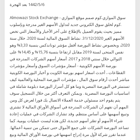
6‏‏/5‏‏/1442 بعد الهجرة
Almowazi Stock Exchange - سوق الموازي.كوم صمم موقع الموازي
.كوم لخلق سوق الكتروني جديد لتداول الأسهم الغير مدرجة وبإسلوب
مميز بحيث يقوم العميل بالإطلاع على آخر الأخبار والأسعار التي تخص
الأسهم الغير 31/12/2020. نشاط السوق المالية لسنة 2020. خلال سنة
2020، وبخصوص نشاط البورصة أقفل مؤشر توناندكس بنسبة 3,33% وهو
نفس المنحى لسنة 2019 مقابل ارتفاعا بنسبة 15,76% و 14,45% على
التوالي خلال سنتي 2018 و 2017. أسعار أسهم الشركات المدرجة في
بورصة الأسهم الكويتية - أسعار مؤشرات السوق وأسعار مؤشرات
القطاعات ، أحدث اسعار اسهم بورصة الكويت و أخبار البورصة الكويتية
مباشر أحدث أرقام سوق المال ، مؤشرات البورصة المحلية والعالمية كيف
تستمثر في البورصة المصرية وما هو كل أسرار البورصة دبلومة شاملة في
اساسيات البورصة المصرية . ويمكن التعرف أكثر من خلال التسجيل سوف
يتم يقوم احد مسئولي خدمة العملاء الاتصال بك فورا لعرض كل ومن
المهم أن نفهم أن الشركات المدرجة في أسواق الأوراق المالية لا تشتري
وتبيع أسهمها على أساس منتظم. وقد تشارك الشركات في عمليات إعادة
شراء الأسهم أو تصّر أسهم جديدة، لكن هذه ليست عمليات يومية. كما
تساعد البورصة الشركات على جمع الأموال حتى تتمكن من تنمية أعمالها.
عندما تقرر شركة لأول مرة إدراج اسهمها في بورصة الأوراق المالية وبيع