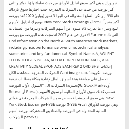
نيويورك و هي أكبر سوق لتبادل الأوراق من حيث تعاملاتها (بالدولار و ثاني
أكبر بورصة من حيث عدد الشركات المدرجة حيث اجتازها سوق نازداك
عام 1990, و لكن السلع المتدوالة في البو 31 تموز (يوليو) 2020 تُعد بورصة
نيويورك لتداول الأسهم New York Stock Exchange أو NYSE أكبر متجراً
لبيع وشراء ما يقارب 9.3 مليون من أسهم الشركات وغيرها من الضمانات
الأخرى في عام 2007 اندمجت هذه البورصة مع بورصة Euronext التي تُ
Find information on the North & South American stock markets,
including price, performance over time, technical analysis
summaries and key fundamental Symbol, Name. A, AGILENT
TECHNOLOGIES INC. AA, ALCOA CORPORATION. AACG, ATA
CREATIVITY GLOBAL SPON ADS EACH REP 2 ORD SHS. إعلانات
الشركات المدرجة. مشاهدة الكل Card image cap. "بورصة الكويت
تحصل على موافقة هيئة أسواق المال لإعادة هيكلة متطلبات ترقية
الشركات الى "السوق الأول. البورصة (بالإنجليزية: Stock Market أو
Bourse أو Borsa) تسمى كذلك سوق الأوراق المالية، أو سوق الأسهم،
هي سوق لبيع وشراء حصص ضمن الشركات المدرجة في قوائم New
York Stock Exchange-NYSE بورصة (NYSE Arca): وهي بورصة للأوراق
المالية المتداولة في البورصة والصناديق المشتركة. بورصة أسهم
الشركات (Stocks).