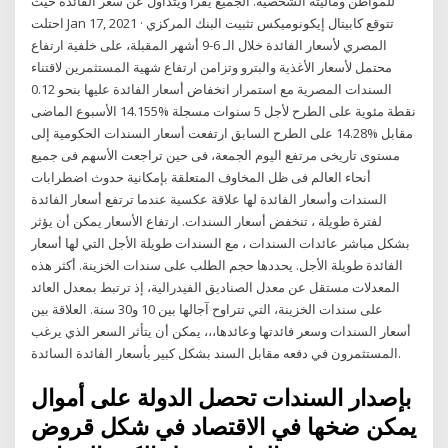
للمواطن وماليته الشخصية. الجميع يقرأ ويتداول عن سعر الفائدة حيث
احتلت Jan 17, 2021 · تتوقع كابيتال إيكونوميكس تثبيت البنك المركزي
المصري لأسعار الفائدة خلال الـ 6-9 أشهر المقبلة، على خلفية ارتفاع
محتمل لأسعار الأغذية والبترو وتزامن ارتفاع شهية المستثمرين لاقتناء
السندات المصرية مع استمرار انخفاض أسعار الفائدة عليها بنحو 0.12
نقطة مئوية على الطرح لأجل 5 سنوات مسجلة %14.155 الأسبوع الماضى
مقابل %14.28 على الطرح السابق ارتفعت أسعار السندات الحكومية إلى
مستوى تاريخى مرتفع اليوم الجمعة، فى حين تراجعت الأسهم فى جميع
أنحاء العالم فى ظل المخاوف المتعلقة بإمكانية حدوث اضطرابات
السندات وأسعار الفائدة لها علاقة عكسية عندما ترتفع أسعار الفائدة
لفترة طويلة ، تنخفض أسعار السندات. ارتفاع الأسعار يمكن أن يؤثر
بشكل مباشر عائدات السندات ، مع السندات طويلة الأجل التي لها أسعار
الفائدة طويلة الأجل. يحددها حجم الطلب على سندات الخزينة. أكثر هذه
المعدلات مستقل عن معدل الصناديق الفيدرالية، إذ ترتبط بمعدل العائد
على سندات الخزينة، التي تتراوح آجالها بين 10 و30 سنة. العلاقة بين
أسعار السندات وسعر فائدتها وعائدها،،، يمكن أن يتأثر السعر الذي يرغب
المستثمرون في دفعه مقابل السند بشكل كبير بأسعار الفائدة السائدة.
بإصدار السندات تحصل الدولة على أموال
يمكن ضخها في الاقتصاد في شكل قروض