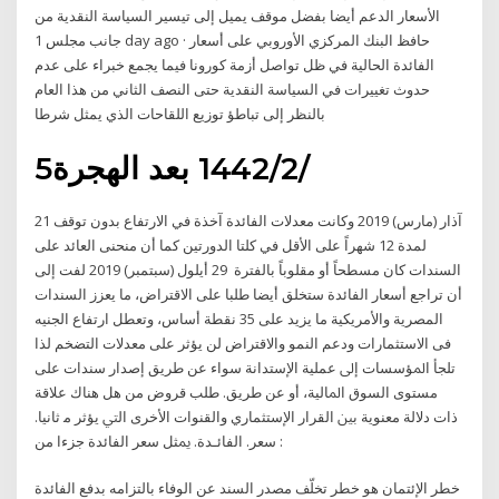
الأسعار الدعم أيضا بفضل موقف يميل إلى تيسير السياسة النقدية من
جانب مجلس 1 day ago · حافظ البنك المركزي الأوروبي على أسعار
الفائدة الحالية في ظل تواصل أزمة كورونا فيما يجمع خبراء على عدم
حدوث تغييرات في السياسة النقدية حتى النصف الثاني من هذا العام
بالنظر إلى تباطؤ توزيع اللقاحات الذي يمثل شرطا
5‏‏/2‏‏/1442 بعد الهجرة
21 آذار (مارس) 2019 وكانت معدلات الفائدة آخذة في الارتفاع بدون توقف
لمدة 12 شهراً على الأقل في كلتا الدورتين كما أن منحنى العائد على
السندات كان مسطحاً أو مقلوباً بالفترة 29 أيلول (سبتمبر) 2019 لفت إلى
أن تراجع أسعار الفائدة ستخلق أيضا طلبا على الاقتراض، ما يعزز السندات
المصرية والأمريكية ما يزيد على 35 نقطة أساس، وتعطل ارتفاع الجنيه
فى الاستثمارات ودعم النمو والاقتراض لن يؤثر على معدلات التضخم ﻟﺬا
ﺗﻠﺠﺄ اﳌﺆﺳﺴﺎت إﱃ ﻋﻤﻠﻴﺔ اﻹﺳﺘﺪاﻧﺔ ﺳﻮاء ﻋﻦ ﻃﺮﻳﻖ إﺻﺪار ﺳﻨﺪات ﻋﻠﻰ
ﻣﺴﺘﻮى اﻟﺴﻮق اﳌﺎﻟﻴﺔ، أو ﻋﻦ ﻃﺮﻳﻖ. ﻃﻠﺐ ﻗﺮوض ﻣﻦ ﻫﻞ ﻫﻨﺎك ﻋﻼﻗﺔ
ذات دﻻﻟﺔ ﻣﻌﻨﻮﻳﺔ ﺑﲔ اﻟﻘﺮار اﻹﺳﺘﺜﻤﺎري واﻟﻘﻨﻮات اﻷﺧﺮى اﻟﱵ ﻳﺆﺛﺮ ﻣ ﺛﺎﻧﻴﺎ.
: ﺳﻌﺮ. اﻟﻔﺎﺋـﺪة. ﳝﺜﻞ ﺳﻌﺮ اﻟﻔﺎﺋﺪة ﺟﺰءا ﻣﻦ
خطر الإئتمان هو خطر تخلّف مصدر السند عن الوفاء بالتزامه بدفع الفائدة