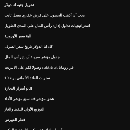
تحويل جنيه لنا دولار
يجب أن أذهب للحصول على قرض عقاري معدل ثابت
استراتيجيات تداول إدارة رأس المال على المدى الطويل
آلية سعر الأوروبية
كاد لنا الدولار تاريخ سعر الصرف
جدول مؤشر ضريبة أرباح رأس المال
وصولا لكم على الانترنت subtitrat في رومانا
10 سنوات العائد الألماني بوند
أسرار التجارة pdf
شنق مؤشر فئة سنغ مؤشر الأداء
التوزيع الأولي للنفط والغاز
فطر الفهرس
أسعار الفائدة تيسكو خلال فترة الركود