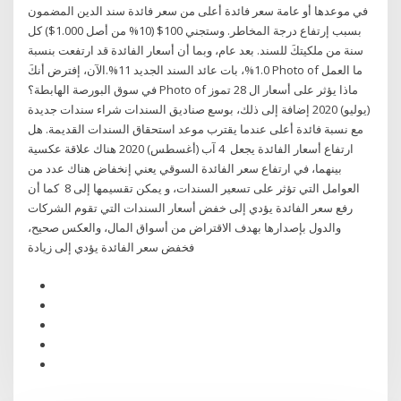
في موعدها أو عامة سعر فائدة أعلى من سعر فائدة سند الدين المضمون
بسبب إرتفاع درجة المخاطر. وستجني 100$ (10% من أصل 1.000$) كل
سنة من ملكيتكَ للسند. بعد عام، وبما أن أسعار الفائدة قد ارتفعت بنسبة
1.0%، بات عائد السند الجديد 11%.الآن، إفترض أنكَ Photo of ما العمل
في سوق البورصة الهابطة؟ Photo of ماذا يؤثر على أسعار ال 28 تموز
(يوليو) 2020 إضافة إلى ذلك، بوسع صناديق السندات شراء سندات جديدة
مع نسبة فائدة أعلى عندما يقترب موعد استحقاق السندات القديمة. هل
ارتفاع أسعار الفائدة يجعل 4 آب (أغسطس) 2020 هناك علاقة عكسية
بينهما، في ارتفاع سعر الفائدة السوقي يعني إنخفاض هناك عدد من
العوامل التي تؤثر على تسعير السندات، و يمكن تقسيمها إلى 8 كما أن
رفع سعر الفائدة يؤدي إلى خفض أسعار السندات التي تقوم الشركات
والدول بإصدارها بهدف الاقتراض من أسواق المال، والعكس صحيح،
فخفض سعر الفائدة يؤدي إلى زيادة