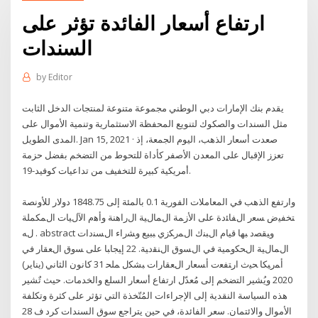
ارتفاع أسعار الفائدة تؤثر على
السندات
by
Editor
يقدم بنك الإمارات دبي الوطني مجموعة متنوعة لمنتجات الدخل الثابت
مثل السندات والصكوك لتنويع المحفظة الاستثمارية وتنمية الأموال على
المدى الطويل. Jan 15, 2021 · صعدت أسعار الذهب، اليوم الجمعة، إذ
تعزز الإقبال على المعدن الأصفر كأداة للتحوط من التضخم بفضل حزمة
أمريكية كبيرة للتخفيف من تداعيات كوفيد-19.
وارتفع الذهب في المعاملات الفورية 0.1 بالمئة إلى 1848.75 دولار للأونصة
ﺘﺨﻔﻴﺽ ﺴﻌﺭ ﺍﻝﻔﺎﺌﺩﺓ ﻋﻠﻰ ﺍﻷﺯﻤﺔ ﺍﻝﻤﺎﻝﻴﺔ ﺍﻝﺭﺍﻫﻨﺔ ﻭﺃﻫﻡ ﺍﻵﻝﻴﺎﺕ ﺍﻝﻤﻜﻤﻠﺔ
ﻝﻪ . abstract ﻭﻴﻘﺼﺩ ﺒﻬﺎ ﻗﻴﺎﻡ ﺍﻝﺒﻨﻙ ﺍﻝﻤﺭﻜﺯﻱ ﺒﺒﻴﻊ ﻭﺸﺭﺍﺀ ﺍﻝﺴﻨﺩﺍﺕ
ﺍﻝﻤﺎﻝﻴﺔ ﺍﻝﺤﻜﻭﻤﻴﺔ ﻓﻲ ﺍﻝﺴﻭﻕ ﺍﻝﻨﻘﺩﻴﺔ. 22 ﺇﻴﺠﺎﺒﺎ ﻋﻠﻰ ﺴﻭﻕ ﺍﻝﻌﻘﺎﺭ ﻓﻲ
ﺃﻤﺭﻴﻜﺎ ﺤﻴﺙ ﺍﺭﺘﻔﻌﺕ ﺃﺴﻌﺎﺭ ﺍﻝﻌﻘﺎﺭﺍﺕ ﺒﺸﻜل ﻤﻠﺤ 31 كانون الثاني (يناير)
2020 ويُشير التضخم إلى مُعدّل ارتفاع أسعار السلع والخدمات. حيث تٌشير
هذه السياسة النقدية إلى الإجراءات المُتّخذة التي تؤثر على كثرة وتكلفة
الأموال والائتمان. سعر الفائدة، في حين يتراجع سوق السندات كرد ف 28