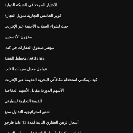
الاختيار الموحد في الشبكة الدولية
كوبر الخامس التجارية تمويل التجارة
حيث لشراء العملات الأجنبية عبر الإنترنت
مخزون الأكسجين
مؤشر صندوق العقارات في كندا
مخطط الفضة netdania
عوامل معدل ضربات القلب
كيف يمكنني استخدام مكافآتي البحرية القديمة عبر الإنترنت
الأسهم الدورية مقابل الأسهم الدفاعية
القيمة التجارية لسيارتي
شنق استراتيجية التداول سنغ
أسعار الرهن العقاري الثابتة لمدة 15 عاما فارجو
البنوك مع أفضل أسعار الفائدة على حساب التوفير