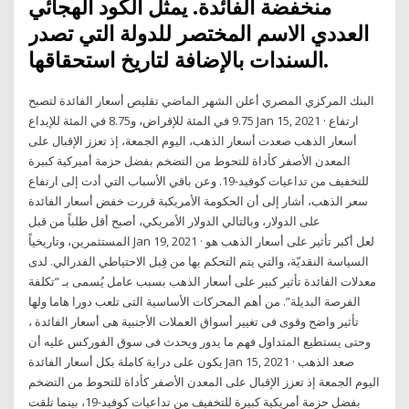
منخفضة الفائدة. يمثل الكود الهجائي
العددي الاسم المختصر للدولة التي تصدر
السندات بالإضافة لتاريخ استحقاقها.
البنك المركزي المصري أعلن الشهر الماضي تقليص أسعار الفائدة لتصبح
9.75 في المئة للإقراض، و8.75 في المئة للإيداع Jan 15, 2021 · ارتفاع
أسعار الذهب صعدت أسعار الذهب، اليوم الجمعة، إذ تعزز الإقبال على
المعدن الأصفر كأداة للتحوط من التضخم بفضل حزمة أميركية كبيرة
للتخفيف من تداعيات كوفيد-19. وعن باقي الأسباب التي أدت إلى ارتفاع
سعر الذهب، أشار إلى أن الحكومة الأمريكية قررت خفض أسعار الفائدة
على الدولار، وبالتالي الدولار الأمريكي، أصبح أقل طلباً من قبل
المستثمرين، وتاريخياً Jan 19, 2021 · لعل أكبر تأثير على أسعار الذهب هو
السياسة النقديّة، والتي يتم التحكم بها من قِبل الاحتياطي الفدرالي. لدى
معدلات الفائدة تأثير كبير على أسعار الذهب بسبب عامل يُسمى بـ “تكلفة
الفرصة البديلة”. من أهم المحركات الأساسية التى تلعب دورا هاما ولها
تأثير واضح وقوى فى تغيير أسواق العملات الأجنبية هى أسعار الفائدة ،
وحتى يستطيع المتداول فهم ما يدور ويحدث فى سوق الفوركس عليه أن
يكون على دراية كاملة بكل أسعار الفائدة Jan 15, 2021 · صعد الذهب
اليوم الجمعة إذ تعزز الإقبال على المعدن الأصفر كأداة للتحوط من التضخم
بفضل حزمة أمريكية كبيرة للتخفيف من تداعيات كوفيد-19، بينما تلقت