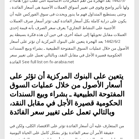
21‏‏/5‏‏/1442 بعد الهجرة من أهم المحركات الأساسية التى تلعب دورا هاما
ولها تأثير واضح وقوى فى تغيير أسواق العملات الأجنبية هى أسعار الفائدة ،
وحتى يستطيع المتداول فهم ما يدور ويحدث فى سوق الفوركس عليه أن
يكون على دراية كاملة بكل أسعار الفائدة كيف تؤثر أسعار صرف العملات
الأجنبية على النشاط التجاري؟ يعرف سعر الصرف بأنه قيمة إحدى
العملات مقابل تحويلها إلى عملة أخرى. في حين أن هذه فكرة بسيطة يم
2‏‏/6‏‏/1442 بعد الهجرة يتعين على البنوك المركزية أن تؤثر على أسعار
الأصول من خلال عمليات السوق المفتوحة الطبيعية ـ بشراء وبيع السندات
الحكومية قصيرة الأجل في مقابل النقد، وبالتالي تعمل على تغيير سعر
الفائدة See full list on fx-arabia.net
يتعين على البنوك المركزية أن تؤثر على
أسعار الأصول من خلال عمليات السوق
المفتوحة الطبيعية ـ بشراء وبيع السندات
الحكومية قصيرة الأجل في مقابل النقد،
وبالتالي تعمل على تغيير سعر الفائدة
من المتعارف عليه أن أسعار الفائدة تؤثر على الاقتصاد الكلى، ولكن في
حقيقة الأمر أن سعر الفائدة يؤثر بشكل كامل على الحياة اليومية